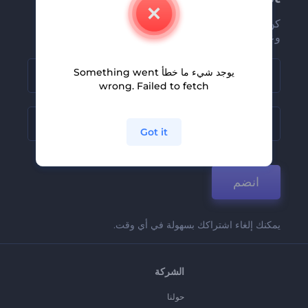
كن من بين أوائل من يستلمون أحدث أخبارنا
وعروضنا
يوجد شيء ما خطأ Something went
wrong. Failed to fetch
Got it
انضم
يمكنك إلغاء اشتراكك بسهولة في أي وقت.
الشركة
حولنا