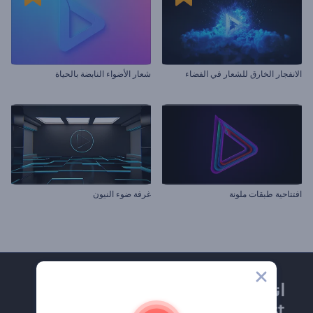
الانفجار الخارق للشعار في الفضاء
شعار الأضواء النابضة بالحياة
افتتاحية طبقات ملونة
غرفة ضوء النيون
انضم إلى نشرة
Renderforest الإخبارية