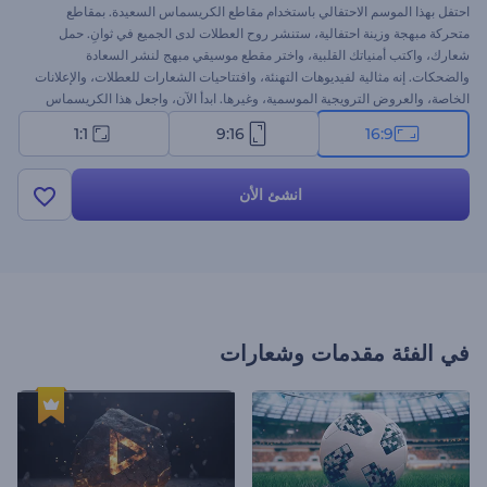
احتفل بهذا الموسم الاحتفالي باستخدام مقاطع الكريسماس السعيدة. بمقاطع
متحركة مبهجة وزينة احتفالية، ستنشر روح العطلات لدى الجميع في ثوانِ. حمل
شعارك، واكتب أمنياتك القلبية، واختر مقطع موسيقي مبهج لنشر السعادة
والضحكات. إنه مثالية لفيديوهات التهنئة، وافتتاحيات الشعارات للعطلات، والإعلانات
الخاصة، والعروض الترويجية الموسمية، وغيرها. ابدأ الآن، واجعل هذا الكريسماس
أكثر تميزًا!
1:1
9:16
16:9
انشئ الأن
في الفئة
مقدمات وشعارات