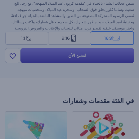
تنبض عجائب الشتاء بالحياة في "مقدمة كرتون عيد الميلاد المبهجة"، مع رجل ثلج
سعيد، وسانتا كلوز يحلق فوق السحاب، وشجرة عيد الميلاد، وشخصيات مبهجة.
تُضفي الرسوم المتحركة المصنوعة من الطين والمشاهد النابضة بالحياة أجواءً دافئةً
وحنينيةً لعيد الميلاد، حيث يظهر شعارك بكل سحره. حمّل شعارك، واكتب رسالتك،
واختر موسيقى خلفية لفيديو فريد، مثالي للتحيات والإعلانات والعروض الترويجية
وجميع محتوياتك الاحتفالية. جرّب الآن!
1:1
9:16
16:9
انشئ الأن
في الفئة
مقدمات وشعارات