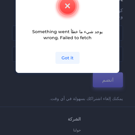
كن من بين أوائل من يستلمون أحدث أخبارنا
وعروضنا
يوجد شيء ما خطأ Something went
wrong. Failed to fetch
Got it
انضم
يمكنك إلغاء اشتراكك بسهولة في أي وقت.
الشركة
حولنا