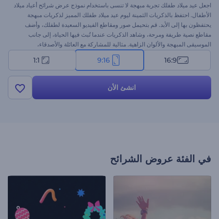
اجعل عيد ميلاد طفلك تجربة مبهجة لا تنسى باستخدام نموذج عرض شرائح أعياد ميلاد
الأطفال. احتفظ بالذكريات الثمينة ليوم عيد ميلاد طفلك المميز لذكريات مبهجة
يحتفظون بها إلى الأبد. قم بتحيمل صور ومقاطع الفيديو السعيدة لطفلك، وأضف
مقاطع نصية طريفة ومرحة، وشاهد الذكريات عندما تُبث فيها الحياة، إلى جانب
الموسيقى المبهجة والألوان الزاهية. مثالية للمشاركة مع العائلة والأصدقاء،
ومنشورات مواقع التواصل الاجتماعي، أو عرض حفل عيد الميلاد نفسه، وسوف ترسم
1:1
9:16
16:9
الابتسامات على وجوه الجميع. جرب الآن واجعل الاحتفال بعيد ميلاد طفلك تجربة
مميزة لا تنسى!
انشئ الأن
في الفئة
عروض الشرائح