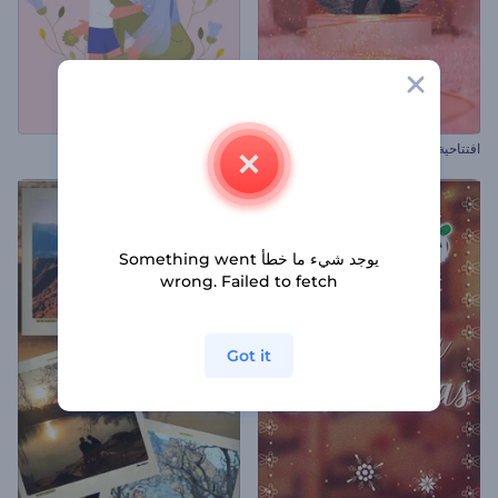
افتتاحية بطاقة عيد الحب
مقطع عيد الأم
يوجد شيء ما خطأ Something went
wrong. Failed to fetch
Got it