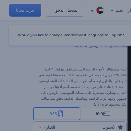
ر
تعلم
تسجيل الدخول
جرب مجانًا
Would you like to change Renderforest language to English?
مُؤثرات صوتية موسيقية من نوع لو-فاي
996
الاصدارات
حتى 30 دقيقة
امنح موسيقاك الأجواء الدافئة التي تستحقها مع مُؤثر "Lofi
Vibes" المرئي للموسيقى. صُمم هذا القالب خصيصًا لموسيقى
اللو-فاي، والداون تيمبو، أو الموسيقى الخلفية الحالمة، ليضفي
لمسة فنية هادئة على موسيقاك. خصصه باسم أغنيتك واسم
الفنان، وشاركه مباشرةً على منصات الموسيقى للوصول إلى
جمهور أوسع. ألوانه الرقيقة وتفاصيله الدقيقة تخلق بيئة مثالية
لكل مستمع. جرّبه الآن!
9:16
16:9
الأسلوب
الخيار 1