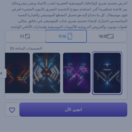
اعرض تجسيد بصري لإيقاعاتك الموسيقية العصرية لجذب الانتباه ونشر مشروعاتك
بين قاعدة جماهيرية أكبر. استخدم نموذج التجسيد البصري بالنيون المضيء لعرض
قوى موسيقاك. كل ما تحتاج إليه هو تحميل المقطع الموسيقي والعبارة النصية
المناسبة من اختيارك لإنشاء تجسيد بصري جذاب للموسيقى في دقائق. مثالي
لقنوات يوتيوب والعروض الترويجية للألبومات الموسيقية وإصدارات الأغاني الواحدة
وغيرهم. استعد بإبهار الجميع بتجسيد بصري للموسيقى يجذب الانتباه. جرب الآن!
1:1
9:16
16:9
التصميمات المتاحة
(5)
انشئ الأن