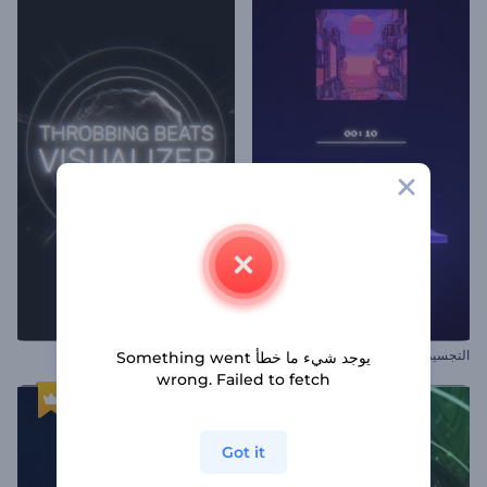
التجسيد البصري بموجات البكسل
متخيل ضربات الخفقان
يوجد شيء ما خطأ Something went
wrong. Failed to fetch
Got it