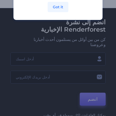
Got it
انضم إلى نشرة
Renderforest الإخبارية
كن من بين أوائل من يستلمون أحدث أخبارنا
وعروضنا
انضم
يمكنك إلغاء اشتراكك بسهولة في أي وقت.