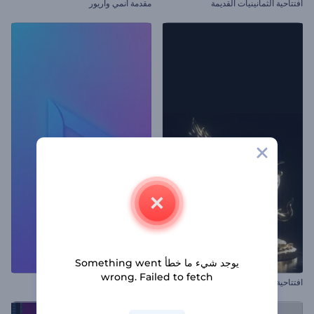
افتتاحية الثمانينيات القديمة
مقدمة أنمي واريور
يوجد شيء ما خطأ Something went
wrong. Failed to fetch
افتتاحية التنين الصيني
شعار الأضواء النابضة بالحياة