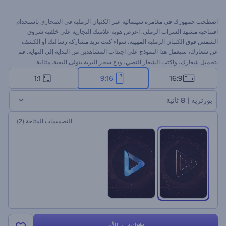
اصطحب جمهورك في مغامرة سينمائية عبر الكثبان الرملية في الصحاري باستخدام
افتتاحية مشهد السراب الرملي. اعرض هوية علامتك التجارية على خلفية شروق
الشمس فوق الكثبان الرملية المهيبة. سواء كنت تريد مشاركة رسالتك أو الكشف
عن شعارك، سيعمل هذا النموذج على اجتذاب المشاهدين من البداية إلى النهاية. قم
بتحميل شعارك، واكتب الشعار النصي، ودع سحر البرية يتولى البقية. مثالية
للافتتاحيات السينمائية، وتقديم العلامة التجارية، أو أي عرض تقديمي تريد أن تترك به
1:1
9:16
16:9
انطباع أول مذهل. جرب الآن!
بورتريه | 8 ثانية
التصميمات المتاحة
(2)