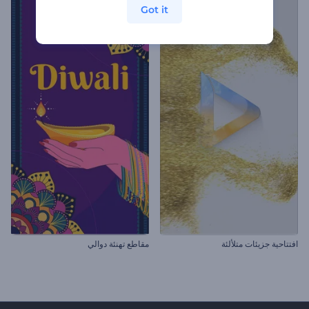
Got it
افتتاحية جزيئات متلألئة
مقاطع تهنئة دوالي