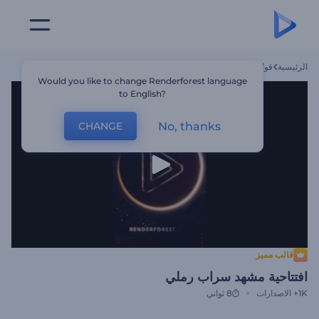
الرئيسية
قوالب
افتتاحية مشهد سراب رملي
Would you like to change Renderforest language
to English?
No, thanks
CHANGE
قالب مميز
افتتاحية مشهد سراب رملي
1K+
الاصدارات
8 ثواني