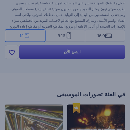
اجعل مقاطعك الصوتية تنتشر على المنصات الموسيقية باستخدام تجسيد بصري
بطيف صوتي نيون. يمتاز النموذج بموجات نيون صوتية تنبض بإيقاع مقطعك الصوتي،
وسيجتذب المستمعين من البداية إلى النهاية. حمل مقطعك الصوتي، واكتب اسم
الفنان واسم الأغنية، وشارك المقطع مع العالم لاجتذاب المزيد من الجماهير. سواء
للإصدارات الجديدة أو أغاني الأغلفة أو ترويج المقاطع الصوتية أو مقاطع إعادة التوزيع،
سيكون هذا النموذج هو الحل المثالي. ابدأ الآن، واجعل إيقاعاتك تنبض بالحياة وشاهد
1:1
9:16
16:9
جمهورك يتزايد!
انشئ الأن
في الفئة
تصورات الموسيقى