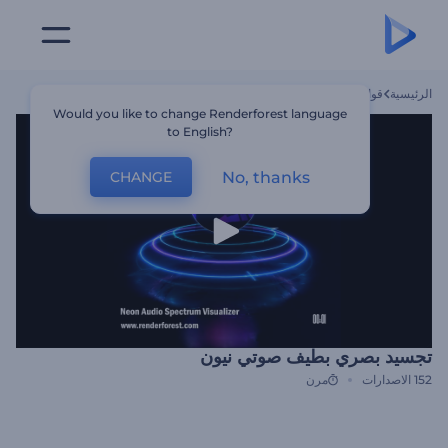
الرئيسية
قوالب
تجسيد بصري بطيف صوتي نيون
Would you like to change Renderforest language
to English?
No, thanks
CHANGE
تجسيد بصري بطيف صوتي نيون
152
الاصدارات
مرن