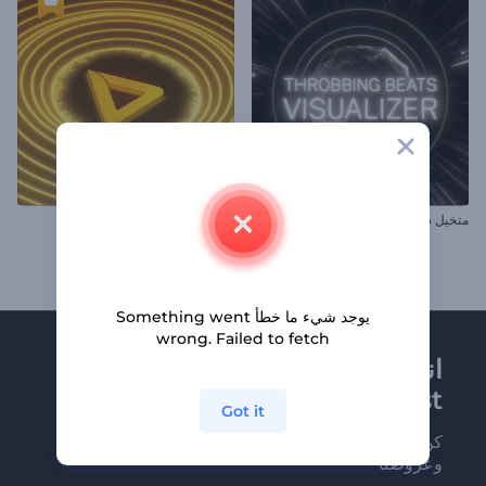
متخيل ضربات الخفقان
تجسيد بصري بالإيقاعات المموجة
يوجد شيء ما خطأ Something went
wrong. Failed to fetch
انضم إلى نشرة
Renderforest الإخبارية
Got it
كن من بين أوائل من يستلمون أحدث أخبارنا
وعروضنا