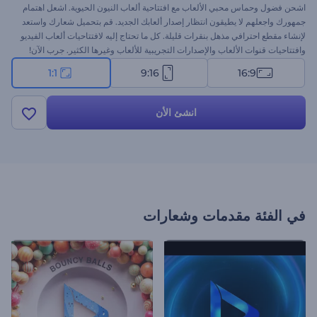
اشحن فضول وحماس محبي الألعاب مع افتتاحية ألعاب النيون الحيوية. اشعل اهتمام
جمهورك واجعلهم لا يطيقون انتظار إصدار ألعابك الجديد. قم بتحميل شعارك واستعد
لإنشاء مقطع احترافي مذهل بنقرات قليلة. كل ما تحتاج إليه لافتتاحيات ألعاب الفيديو
وافتتاحيات قنوات الألعاب والإصدارات التجريبية للألعاب وغيرها الكثير. جرب الآن!
1:1
9:16
16:9
انشئ الأن
في الفئة
مقدمات وشعارات