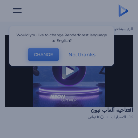
الرئيسية
قوالب
افتتاحية ألعاب نيون
Would you like to change Renderforest language
to English?
No, thanks
CHANGE
افتتاحية ألعاب نيون
1K+
الاصدارات
10 ثواني