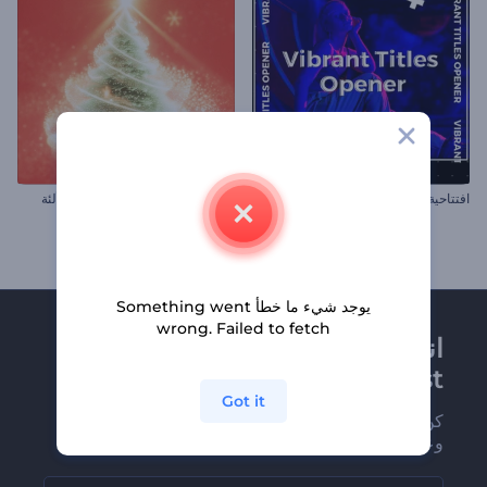
افتتاحية عناوين حيوية
مقدمة عن شجرة عيد الميلاد المتلألئة
يوجد شيء ما خطأ Something went
wrong. Failed to fetch
انضم إلى نشرة
Renderforest الإخبارية
Got it
كن من بين أوائل من يستلمون أحدث أخبارنا
وعروضنا