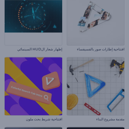
افتتاحية إطارات صور بالفسيفساء
إظهار شعار الHUD السينمائي
مقدمة مشروع البناء
افتتاحية شريط بحث ملون