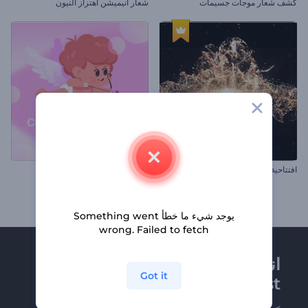
كشف شعار موجات جسيمات
شعار أنيميشن اهتزاز النيون
افتتاحية الجسيمات الذهبية الفاخرة
افتتاحية سهم حب كيوبيد
يوجد شيء ما خطأ Something went
wrong. Failed to fetch
انضم إلى نشرة
Got it
Renderforest الإخبارية