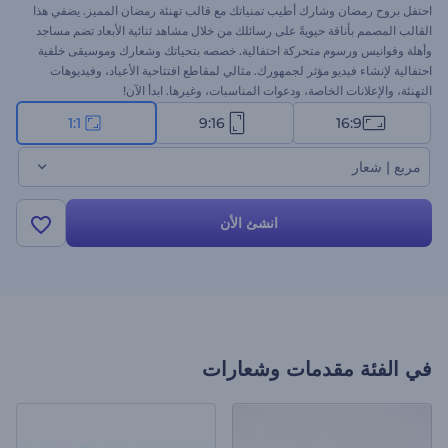
احتفل بروح رمضان وشارك أطيب تمنياتك مع قالب تهنئة رمضان المميز. يضفي هذا
القالب المصمم بأناقة حيويةً على رسائلك من خلال مشاهد ثنائية الأبعاد تضم مساجد
وأهلة وفوانيس ورسوم متحركة احتفالية. خصصه بتحياتك وشعارك وموسيقى خلفية
احتفالية لإنشاء فيديو مؤثر لجمهورك. مثالي لمقاطع افتتاحية الأعياد، وفيديوهات
التهنئة، والإعلانات الخاصة، ودعوات المناسبات، وغيرها. ابدأ الآن!
1:1
9:16
16:9
مربع | شعار
انشئ الأن
في الفئة
مقدمات وشعارات