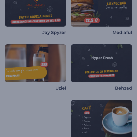
Jay Spyzer
Mediaful
Uziel
Behzad