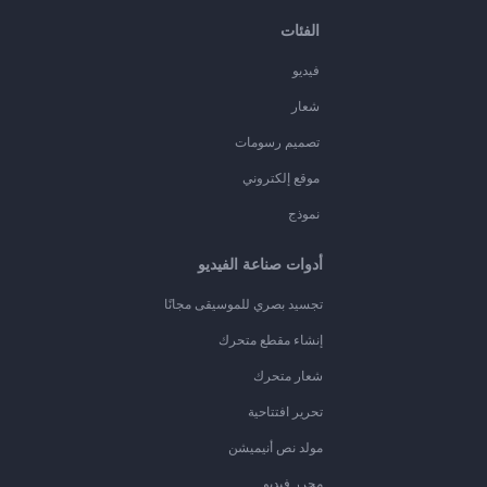
الفئات
فيديو
شعار
تصميم رسومات
موقع إلكتروني
نموذج
أدوات صناعة الفيديو
تجسيد بصري للموسيقى مجانًا
إنشاء مقطع متحرك
شعار متحرك
تحرير افتتاحية
مولد نص أنيميشن
محرر فيديو