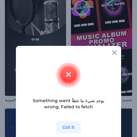
تجسيد بصري لترويج ألبوم موسيقي
وحدة اظهار المرئيات للبودكاست الصوتية
يوجد شيء ما خطأ Something went
wrong. Failed to fetch
Got it