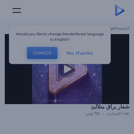
الرئيسية
قوالب
شعار براق متلألئ
Would you like to change Renderforest language
to English?
No, thanks
CHANGE
شعار براق متلألئ
4K+
الاصدارات
7 ثواني