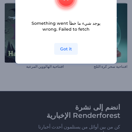
يوجد شيء ما خطأ Something went
wrong. Failed to fetch
Got it
افتتاحية سحر كرة الثلج
افتتاحية الهالووين المرعبة
انضم إلى نشرة
Renderforest الإخبارية
كن من بين أوائل من يستلمون أحدث أخبارنا