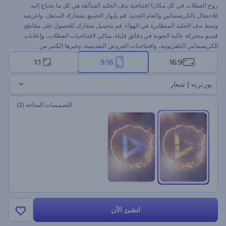
روح العطلات في كل مكان! افتتاحية ندف الجليد المتألقة هي كل ما تحتاج إليه
للاحتفال بالكريسماس والعام الجديد. قم بإبهار الجميع بشعارك المذهل، واعرضه
وسط ندف الجليد المتطايرة في الهواء. قم بتحميل شعارك للحصول على مقاطع
فيديو متحركة عالية الجودة في دقائق قليلة. مثالي لافتتاحيات العطلات، وإعلانات
الكريسماس التلفزيونية، وافتتاحيات العروض التقديمية، وغيرها الكثير من
المشروعات الإبداعية. جرب الآن!
1:1
9:16
16:9
بورتريه | شعار
التصميمات المتاحة
(2)
انشئ الأن