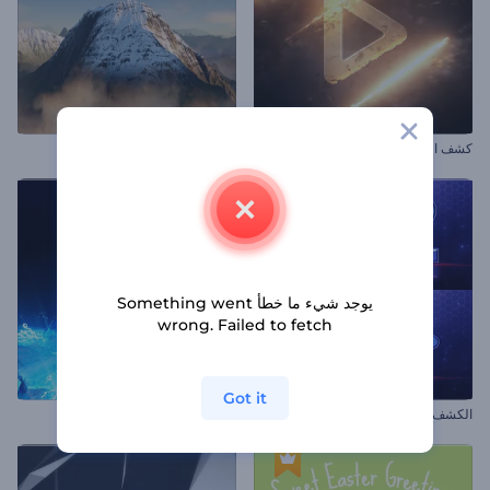
كشف الشعار بالشهب النارية
افتتاحية قمم الجبال
يوجد شيء ما خطأ Something went
wrong. Failed to fetch
Got it
الكشف عن شعار العد التنازلي
افتتاحية صاعقة البرق