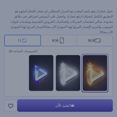
تخيل شعارك وهو يلحم المعدن مع الشرار المتطاير. إن شعار اللحام الملهم هو
التطبيق الكامل لتخيلك! ارفع شعارك واحصل على أنيميشن احترافي في دقائق
معدودة. مثالي لمقدمات الشركات وافتتاحيات العروض التقديمية ومقدمات قنوات
اليوتيوب والمزيد.!لإصدار المربّع لهذا النموذج الآن مجانًالإصدار المربّع لهذا النموذج
الآن مجانًا!
1:1
9:16
16:9
التصميمات المتاحة
(3)
انشئ الأن