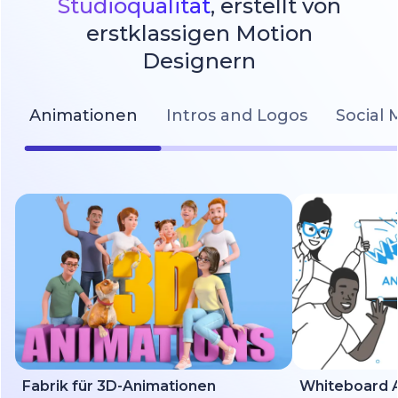
Studioqualität
, erstellt von
erstklassigen Motion
Designern
Animationen
Intros and Logos
Social 
Fabrik für 3D-Animationen
Whiteboard A