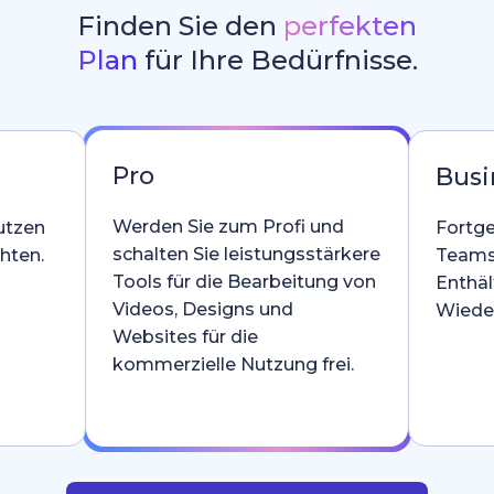
Finden Sie den
perfekten
Plan
für Ihre Bedürfnisse.
Pro
Busi
Werden Sie zum Profi und
utzen
Fortge
schalten Sie leistungsstärkere
hten.
Teams
Tools für die Bearbeitung von
Enthäl
Videos, Designs und
Wieder
Websites für die
kommerzielle Nutzung frei.