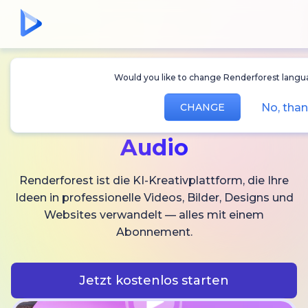
Would you like to change Renderforest langu
Erstellen Sie
KI-
No, tha
CHANGE
Videos,
Bilder und
Audio
Renderforest ist die KI-Kreativplattform, die Ihre
Ideen in professionelle Videos, Bilder, Designs und
Websites verwandelt — alles mit einem
Abonnement.
Jetzt kostenlos starten