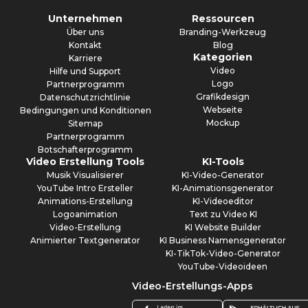
Unternehmen
Ressourcen
Über uns
Branding-Werkzeug
Kontakt
Blog
Kategorien
Karriere
Video
Hilfe und Support
Logo
Partnerprogramm
Grafikdesign
Datenschutzrichtlinie
Webseite
Bedingungen und Konditionen
Mockup
Sitemap
Partnerprogramm
Botschafterprogramm
Video Erstellung Tools
KI-Tools
Musik Visualisierer
KI-Video-Generator
YouTube Intro Ersteller
KI-Animationsgenerator
Animations-Erstellung
KI-Videoeditor
Logoanimation
Text zu Video KI
Video-Erstellung
KI Website Builder
Animierter Textgenerator
KI Business Namensgenerator
KI-TikTok-Video-Generator
YouTube-Videoideen
Video-Erstellungs-Apps