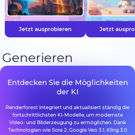
schneller
Jetzt ausprobieren
Jetzt auspro
Generieren
Entdecken Sie die Möglichkeiten
der KI
Renderforest integriert und aktualisiert ständig die
fortschrittlichsten KI-Modelle, um modernste
Video- und Bilderzeugung zu ermöglichen. Dank
Technologien wie Sora 2, Google Veo 3.1, Kling 3.0