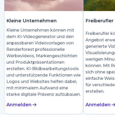
Kleine Unternehmen
Freiberufler
Kleine Unternehmen können mit
Freiberufler k
dem KI-Videogenerator und den
Angebot erwei
anpassbaren Videovorlagen von
generierte Vid
Renderforest professionelle
Visualisierung
Werbevideos, Markengeschichten
wenigen Minut
und Produktpräsentationen
können. Mit R
erstellen. KI-Bildbearbeitungstools
sich ohne spez
und unterstützende Funktionen wie
einfache Weis
Logos und Websites helfen dabei,
für verschied
mit minimalem Aufwand eine
erstellen.
starke digitale Präsenz aufzubauen.
Anmelden
Anmelden