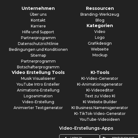
Unternehmen
Ressourcen
Über uns
Branding-Werkzeug
Kontakt
Blog
Kategorien
Karriere
Video
Hilfe und Support
Logo
Partnerprogramm
Grafikdesign
Datenschutzrichtlinie
Webseite
Bedingungen und Konditionen
Mockup
Sitemap
Partnerprogramm
Botschafterprogramm
Video Erstellung Tools
KI-Tools
Musik Visualisierer
KI-Video-Generator
YouTube Intro Ersteller
KI-Animationsgenerator
Animations-Erstellung
KI-Videoeditor
Logoanimation
Text zu Video KI
Video-Erstellung
KI Website Builder
Animierter Textgenerator
KI Business Namensgenerator
KI-TikTok-Video-Generator
YouTube-Videoideen
Video-Erstellungs-Apps