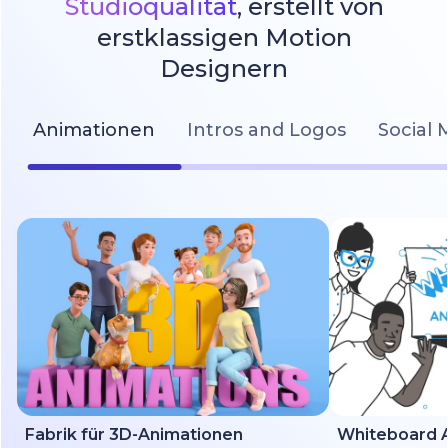
Studioqualität
, erstellt von
erstklassigen Motion
Designern
Animationen
Intros and Logos
Social 
Fabrik für 3D-Animationen
Whiteboard A