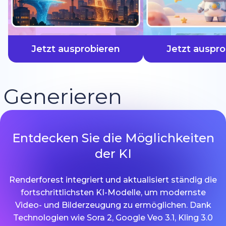
schneller
Jetzt ausprobieren
Jetzt auspro
Generieren
Entdecken Sie die Möglichkeiten
der KI
Renderforest integriert und aktualisiert ständig die
fortschrittlichsten KI-Modelle, um modernste
Video- und Bilderzeugung zu ermöglichen. Dank
Technologien wie Sora 2, Google Veo 3.1, Kling 3.0