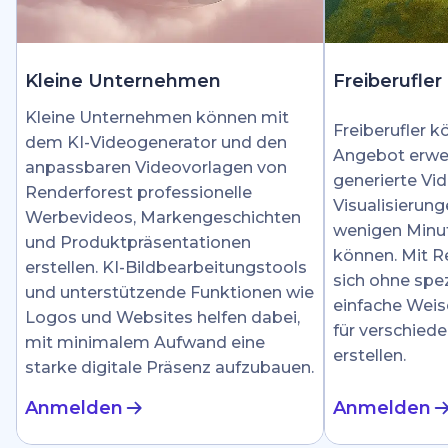
Kleine Unternehmen
Freiberufler
Kleine Unternehmen können mit
Freiberufler k
dem KI-Videogenerator und den
Angebot erwei
anpassbaren Videovorlagen von
generierte Vid
Renderforest professionelle
Visualisierung
Werbevideos, Markengeschichten
wenigen Minut
und Produktpräsentationen
können. Mit R
erstellen. KI-Bildbearbeitungstools
sich ohne spez
und unterstützende Funktionen wie
einfache Weis
Logos und Websites helfen dabei,
für verschied
mit minimalem Aufwand eine
erstellen.
starke digitale Präsenz aufzubauen.
Anmelden
Anmelden