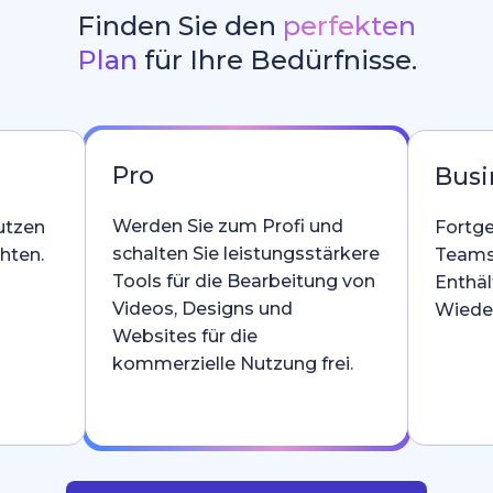
Finden Sie den
perfekten
Plan
für Ihre Bedürfnisse.
Pro
Busi
Werden Sie zum Profi und
utzen
Fortge
schalten Sie leistungsstärkere
hten.
Teams
Tools für die Bearbeitung von
Enthäl
Videos, Designs und
Wieder
Websites für die
kommerzielle Nutzung frei.