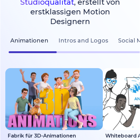
Studioqualität
, erstellt von
erstklassigen Motion
Designern
Animationen
Intros and Logos
Social 
Fabrik für 3D-Animationen
Whiteboard A