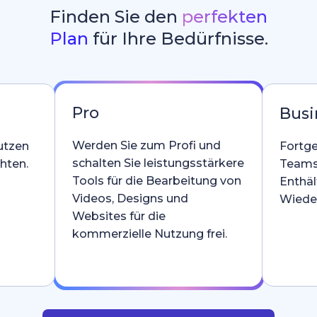
Finden Sie den
perfekten
Plan
für Ihre Bedürfnisse.
Pro
Busi
Werden Sie zum Profi und
utzen
Fortge
schalten Sie leistungsstärkere
hten.
Teams
Tools für die Bearbeitung von
Enthäl
Videos, Designs und
Wieder
Websites für die
kommerzielle Nutzung frei.