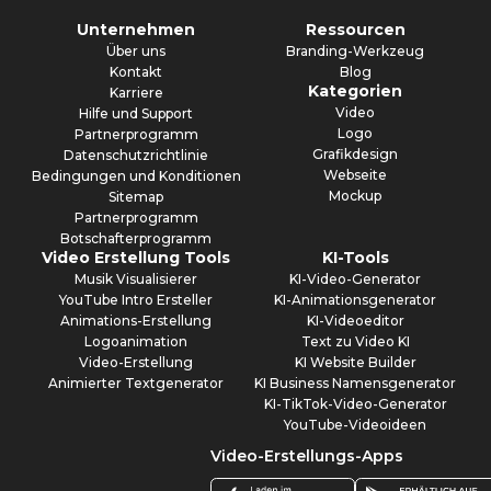
Unternehmen
Ressourcen
Über uns
Branding-Werkzeug
Kontakt
Blog
Kategorien
Karriere
Video
Hilfe und Support
Logo
Partnerprogramm
Grafikdesign
Datenschutzrichtlinie
Webseite
Bedingungen und Konditionen
Mockup
Sitemap
Partnerprogramm
Botschafterprogramm
Video Erstellung Tools
KI-Tools
Musik Visualisierer
KI-Video-Generator
YouTube Intro Ersteller
KI-Animationsgenerator
Animations-Erstellung
KI-Videoeditor
Logoanimation
Text zu Video KI
Video-Erstellung
KI Website Builder
Animierter Textgenerator
KI Business Namensgenerator
KI-TikTok-Video-Generator
YouTube-Videoideen
Video-Erstellungs-Apps