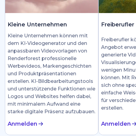
Kleine Unternehmen
Freiberufler
Kleine Unternehmen können mit
Freiberufler k
dem KI-Videogenerator und den
Angebot erwei
anpassbaren Videovorlagen von
generierte Vid
Renderforest professionelle
Visualisierung
Werbevideos, Markengeschichten
wenigen Minut
und Produktpräsentationen
können. Mit R
erstellen. KI-Bildbearbeitungstools
sich ohne spez
und unterstützende Funktionen wie
einfache Weis
Logos und Websites helfen dabei,
für verschied
mit minimalem Aufwand eine
erstellen.
starke digitale Präsenz aufzubauen.
Anmelden
Anmelden