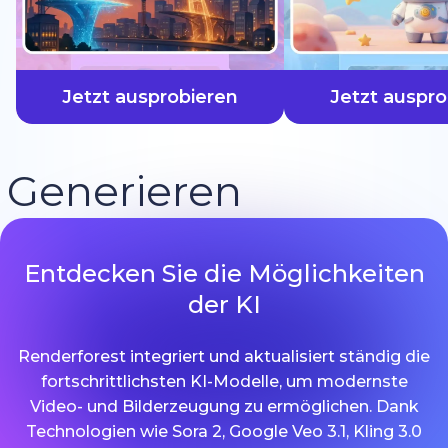
schneller
Jetzt ausprobieren
Jetzt auspro
Generieren
Entdecken Sie die Möglichkeiten
der KI
Renderforest integriert und aktualisiert ständig die
fortschrittlichsten KI-Modelle, um modernste
Video- und Bilderzeugung zu ermöglichen. Dank
Technologien wie Sora 2, Google Veo 3.1, Kling 3.0