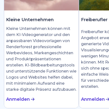
Kleine Unternehmen
Freiberufler
Kleine Unternehmen können mit
Freiberufler k
dem KI-Videogenerator und den
Angebot erwei
anpassbaren Videovorlagen von
generierte Vid
Renderforest professionelle
Visualisierung
Werbevideos, Markengeschichten
wenigen Minut
und Produktpräsentationen
können. Mit R
erstellen. KI-Bildbearbeitungstools
sich ohne spez
und unterstützende Funktionen wie
einfache Weis
Logos und Websites helfen dabei,
für verschied
mit minimalem Aufwand eine
erstellen.
starke digitale Präsenz aufzubauen.
Anmelden
Anmelden