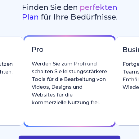
Finden Sie den
perfekten
Plan
für Ihre Bedürfnisse.
Pro
Busi
Werden Sie zum Profi und
utzen
Fortge
schalten Sie leistungsstärkere
hten.
Teams
Tools für die Bearbeitung von
Enthäl
Videos, Designs und
Wieder
Websites für die
kommerzielle Nutzung frei.