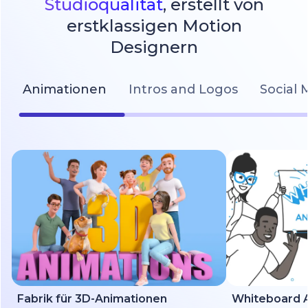
Studioqualität
, erstellt von
erstklassigen Motion
Designern
Animationen
Intros and Logos
Social 
Fabrik für 3D-Animationen
Whiteboard A