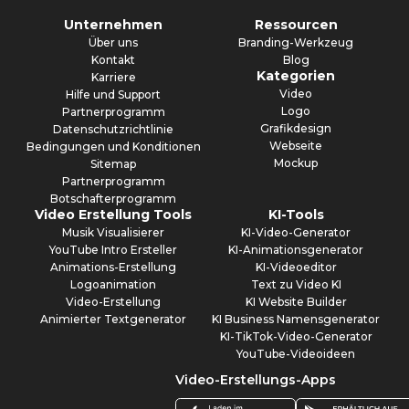
Unternehmen
Ressourcen
Über uns
Branding-Werkzeug
Kontakt
Blog
Kategorien
Karriere
Video
Hilfe und Support
Logo
Partnerprogramm
Grafikdesign
Datenschutzrichtlinie
Webseite
Bedingungen und Konditionen
Mockup
Sitemap
Partnerprogramm
Botschafterprogramm
Video Erstellung Tools
KI-Tools
Musik Visualisierer
KI-Video-Generator
YouTube Intro Ersteller
KI-Animationsgenerator
Animations-Erstellung
KI-Videoeditor
Logoanimation
Text zu Video KI
Video-Erstellung
KI Website Builder
Animierter Textgenerator
KI Business Namensgenerator
KI-TikTok-Video-Generator
YouTube-Videoideen
Video-Erstellungs-Apps