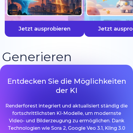
schneller
Jetzt ausprobieren
Jetzt auspro
Generieren
Entdecken Sie die Möglichkeiten
der KI
Renderforest integriert und aktualisiert ständig die
fortschrittlichsten KI-Modelle, um modernste
Video- und Bilderzeugung zu ermöglichen. Dank
Technologien wie Sora 2, Google Veo 3.1, Kling 3.0