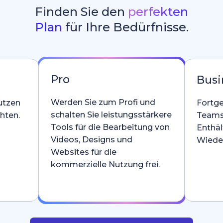
Finden Sie den
perfekten
Plan
für Ihre Bedürfnisse.
Pro
Busi
Werden Sie zum Profi und
utzen
Fortge
schalten Sie leistungsstärkere
hten.
Teams
Tools für die Bearbeitung von
Enthäl
Videos, Designs und
Wieder
Websites für die
kommerzielle Nutzung frei.