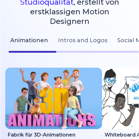
Studioqualität
, erstellt von
erstklassigen Motion
Designern
Animationen
Intros and Logos
Social 
Fabrik für 3D-Animationen
Whiteboard A