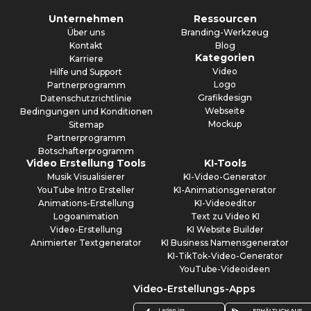
Unternehmen
Ressourcen
Über uns
Branding-Werkzeug
Kontakt
Blog
Kategorien
Karriere
Video
Hilfe und Support
Logo
Partnerprogramm
Grafikdesign
Datenschutzrichtlinie
Webseite
Bedingungen und Konditionen
Mockup
Sitemap
Partnerprogramm
Botschafterprogramm
Video Erstellung Tools
KI-Tools
Musik Visualisierer
KI-Video-Generator
YouTube Intro Ersteller
KI-Animationsgenerator
Animations-Erstellung
KI-Videoeditor
Logoanimation
Text zu Video KI
Video-Erstellung
KI Website Builder
Animierter Textgenerator
KI Business Namensgenerator
KI-TikTok-Video-Generator
YouTube-Videoideen
Video-Erstellungs-Apps