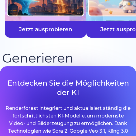
schneller
Jetzt ausprobieren
Jetzt auspro
Generieren
Entdecken Sie die Möglichkeiten
der KI
Renderforest integriert und aktualisiert ständig die
fortschrittlichsten KI-Modelle, um modernste
Video- und Bilderzeugung zu ermöglichen. Dank
Technologien wie Sora 2, Google Veo 3.1, Kling 3.0