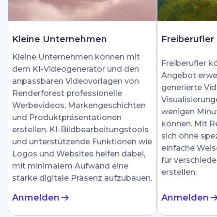
Kleine Unternehmen
Freiberufler
Kleine Unternehmen können mit
Freiberufler k
dem KI-Videogenerator und den
Angebot erwei
anpassbaren Videovorlagen von
generierte Vid
Renderforest professionelle
Visualisierung
Werbevideos, Markengeschichten
wenigen Minut
und Produktpräsentationen
können. Mit R
erstellen. KI-Bildbearbeitungstools
sich ohne spez
und unterstützende Funktionen wie
einfache Weis
Logos und Websites helfen dabei,
für verschied
mit minimalem Aufwand eine
erstellen.
starke digitale Präsenz aufzubauen.
Anmelden
Anmelden