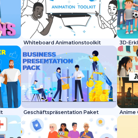
Whiteboard Animationstoolkit
3D-Erkl
it
Geschäftspräsentation Paket
Anime 