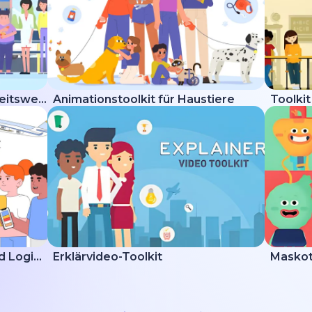
Erklärvideo-Toolkit Gesundheitswesen
Animationstoolkit für Haustiere
Toolkit
Erklärvideo zur Lieferung und Logistik
Erklärvideo-Toolkit
Maskot