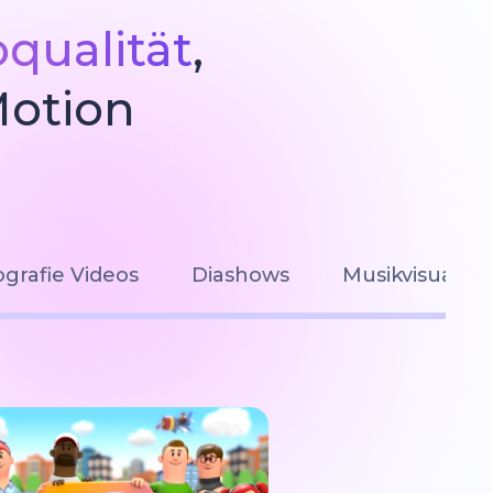
oqualität
,
Motion
grafie Videos
Diashows
Musikvisualis