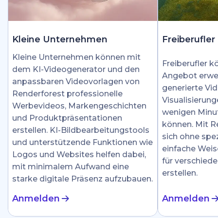
Kleine Unternehmen
Freiberufler
Kleine Unternehmen können mit
Freiberufler k
dem KI-Videogenerator und den
Angebot erwei
anpassbaren Videovorlagen von
generierte Vid
Renderforest professionelle
Visualisierung
Werbevideos, Markengeschichten
wenigen Minut
und Produktpräsentationen
können. Mit R
erstellen. KI-Bildbearbeitungstools
sich ohne spez
und unterstützende Funktionen wie
einfache Weis
Logos und Websites helfen dabei,
für verschied
mit minimalem Aufwand eine
erstellen.
starke digitale Präsenz aufzubauen.
Anmelden
Anmelden