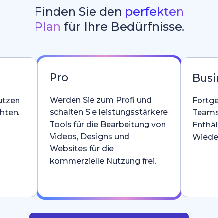
Finden Sie den
perfekten
Plan
für Ihre Bedürfnisse.
Pro
Busi
Werden Sie zum Profi und
utzen
Fortge
schalten Sie leistungsstärkere
hten.
Teams
Tools für die Bearbeitung von
Enthäl
Videos, Designs und
Wieder
Websites für die
kommerzielle Nutzung frei.