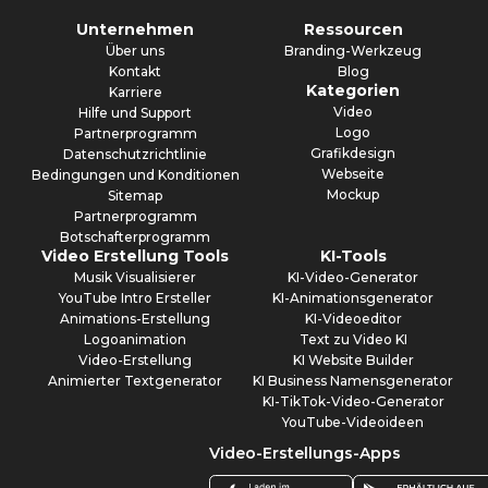
Unternehmen
Ressourcen
Über uns
Branding-Werkzeug
Kontakt
Blog
Kategorien
Karriere
Video
Hilfe und Support
Logo
Partnerprogramm
Grafikdesign
Datenschutzrichtlinie
Webseite
Bedingungen und Konditionen
Mockup
Sitemap
Partnerprogramm
Botschafterprogramm
Video Erstellung Tools
KI-Tools
Musik Visualisierer
KI-Video-Generator
YouTube Intro Ersteller
KI-Animationsgenerator
Animations-Erstellung
KI-Videoeditor
Logoanimation
Text zu Video KI
Video-Erstellung
KI Website Builder
Animierter Textgenerator
KI Business Namensgenerator
KI-TikTok-Video-Generator
YouTube-Videoideen
Video-Erstellungs-Apps