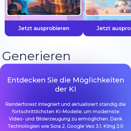
schneller
Jetzt ausprobieren
Jetzt auspro
Generieren
Entdecken Sie die Möglichkeiten
der KI
Renderforest integriert und aktualisiert ständig die
fortschrittlichsten KI-Modelle, um modernste
Video- und Bilderzeugung zu ermöglichen. Dank
Technologien wie Sora 2, Google Veo 3.1, Kling 3.0