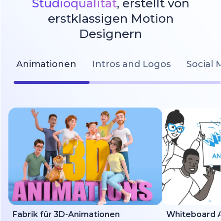
Studioqualität
, erstellt von
erstklassigen Motion
Designern
Animationen
Intros and Logos
Social 
Fabrik für 3D-Animationen
Whiteboard A