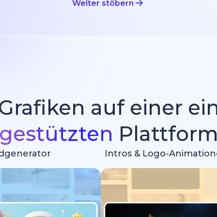
Weiter stöbern
 Grafiken auf einer e
gestützten
Plattfor
ldgenerator
Intros & Logo-Animatio