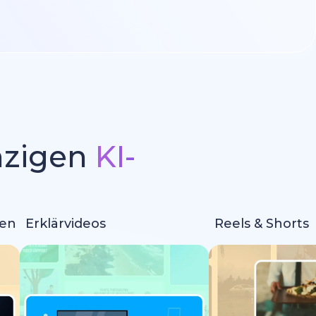
inzigen
KI-
m
nen
Erklärvideos
Reels & Shorts