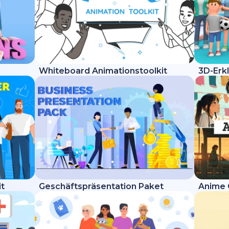
Whiteboard Animationstoolkit
3D-Erkl
it
Geschäftspräsentation Paket
Anime 