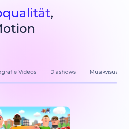
oqualität
,
Motion
grafie Videos
Diashows
Musikvisualis