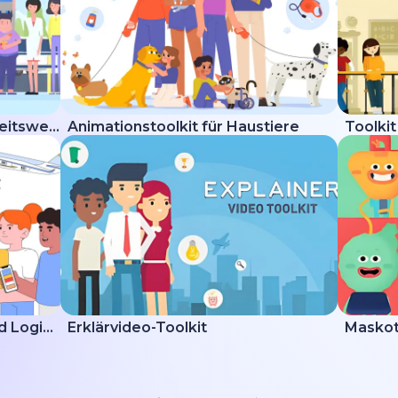
Erklärvideo-Toolkit Gesundheitswesen
Animationstoolkit für Haustiere
Toolkit
Erklärvideo zur Lieferung und Logistik
Erklärvideo-Toolkit
Maskot