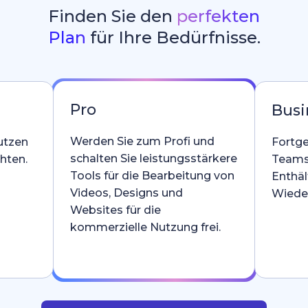
Finden Sie den
perfekten
Plan
für Ihre Bedürfnisse.
Pro
Busi
Werden Sie zum Profi und
utzen
Fortge
schalten Sie leistungsstärkere
hten.
Teams
Tools für die Bearbeitung von
Enthäl
Videos, Designs und
Wieder
Websites für die
kommerzielle Nutzung frei.