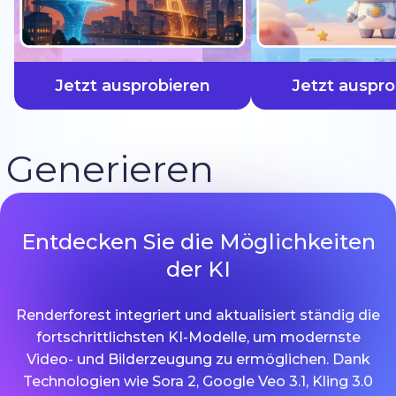
schneller
Jetzt ausprobieren
Jetzt auspro
Generieren
Entdecken Sie die Möglichkeiten
der KI
Renderforest integriert und aktualisiert ständig die
fortschrittlichsten KI-Modelle, um modernste
Video- und Bilderzeugung zu ermöglichen. Dank
Technologien wie Sora 2, Google Veo 3.1, Kling 3.0