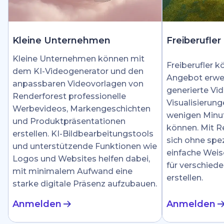
Kleine Unternehmen
Freiberufler
Kleine Unternehmen können mit
Freiberufler k
dem KI-Videogenerator und den
Angebot erwei
anpassbaren Videovorlagen von
generierte Vid
Renderforest professionelle
Visualisierung
Werbevideos, Markengeschichten
wenigen Minut
und Produktpräsentationen
können. Mit R
erstellen. KI-Bildbearbeitungstools
sich ohne spez
und unterstützende Funktionen wie
einfache Weis
Logos und Websites helfen dabei,
für verschied
mit minimalem Aufwand eine
erstellen.
starke digitale Präsenz aufzubauen.
Anmelden
Anmelden