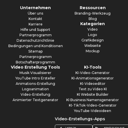
Unternehmen
Ressourcen
Über uns
Branding-Werkzeug
Kontakt
Blog
Kategorien
Karriere
Video
Hilfe und Support
Logo
Partnerprogramm
Grafikdesign
Datenschutzrichtlinie
Webseite
Bedingungen und Konditionen
Mockup
Sitemap
Partnerprogramm
Botschafterprogramm
Video Erstellung Tools
KI-Tools
Musik Visualisierer
KI-Video-Generator
YouTube Intro Ersteller
KI-Animationsgenerator
Animations-Erstellung
KI-Videoeditor
Logoanimation
Text zu Video KI
Video-Erstellung
KI Website Builder
Animierter Textgenerator
KI Business Namensgenerator
KI-TikTok-Video-Generator
YouTube-Videoideen
Video-Erstellungs-Apps