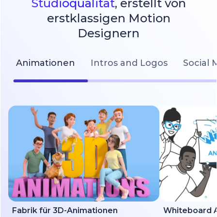
Studioqualität
, erstellt von
erstklassigen Motion
Designern
Animationen
Intros and Logos
Social 
Fabrik für 3D-Animationen
Whiteboard A