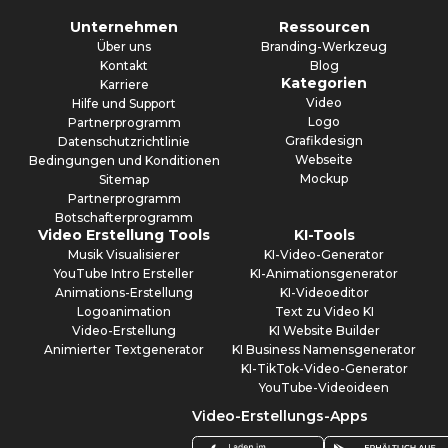
Unternehmen
Ressourcen
Über uns
Branding-Werkzeug
Kontakt
Blog
Kategorien
Karriere
Video
Hilfe und Support
Logo
Partnerprogramm
Grafikdesign
Datenschutzrichtlinie
Webseite
Bedingungen und Konditionen
Mockup
Sitemap
Partnerprogramm
Botschafterprogramm
Video Erstellung Tools
KI-Tools
Musik Visualisierer
KI-Video-Generator
YouTube Intro Ersteller
KI-Animationsgenerator
Animations-Erstellung
KI-Videoeditor
Logoanimation
Text zu Video KI
Video-Erstellung
KI Website Builder
Animierter Textgenerator
KI Business Namensgenerator
KI-TikTok-Video-Generator
YouTube-Videoideen
Video-Erstellungs-Apps