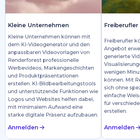
Kleine Unternehmen
Freiberufler
Kleine Unternehmen können mit
Freiberufler k
dem KI-Videogenerator und den
Angebot erwei
anpassbaren Videovorlagen von
generierte Vid
Renderforest professionelle
Visualisierung
Werbevideos, Markengeschichten
wenigen Minut
und Produktpräsentationen
können. Mit R
erstellen. KI-Bildbearbeitungstools
sich ohne spez
und unterstützende Funktionen wie
einfache Weis
Logos und Websites helfen dabei,
für verschied
mit minimalem Aufwand eine
erstellen.
starke digitale Präsenz aufzubauen.
Anmelden
Anmelden