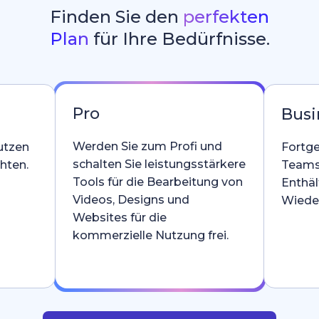
Finden Sie den
perfekten
Plan
für Ihre Bedürfnisse.
Pro
Busi
Werden Sie zum Profi und
utzen
Fortge
schalten Sie leistungsstärkere
hten.
Teams
Tools für die Bearbeitung von
Enthäl
Videos, Designs und
Wieder
Websites für die
kommerzielle Nutzung frei.