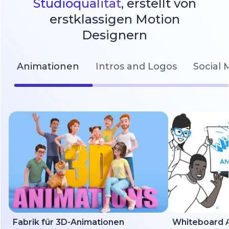
Studioqualität
, erstellt von
erstklassigen Motion
Designern
Animationen
Intros and Logos
Social 
Fabrik für 3D-Animationen
Whiteboard A