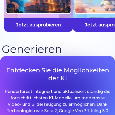
schneller
Jetzt ausprobieren
Jetzt auspro
Generieren
Entdecken Sie die Möglichkeiten
der KI
Renderforest integriert und aktualisiert ständig die
fortschrittlichsten KI-Modelle, um modernste
Video- und Bilderzeugung zu ermöglichen. Dank
Technologien wie Sora 2, Google Veo 3.1, Kling 3.0