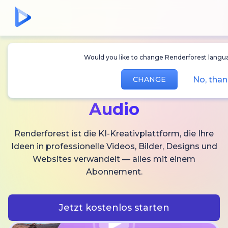
Would you like to change Renderforest lang
Erstellen Sie
KI-
No, tha
CHANGE
Videos,
Bilder und
Audio
Renderforest ist die KI-Kreativplattform, die Ihre
Ideen in professionelle Videos, Bilder, Designs und
Websites verwandelt — alles mit einem
Abonnement.
Jetzt kostenlos starten