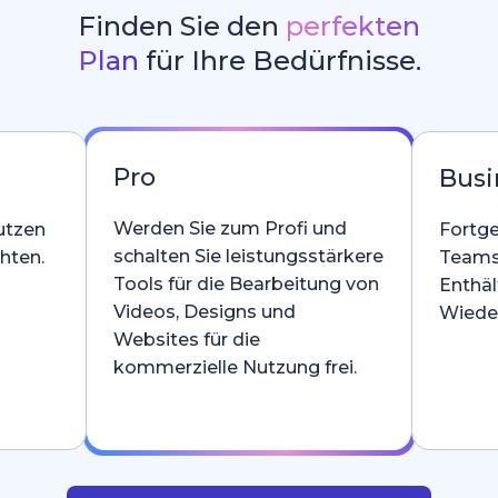
Finden Sie den
perfekten
Plan
für Ihre Bedürfnisse.
Pro
Busi
Werden Sie zum Profi und
utzen
Fortge
schalten Sie leistungsstärkere
hten.
Teams
Tools für die Bearbeitung von
Enthäl
Videos, Designs und
Wieder
Websites für die
kommerzielle Nutzung frei.