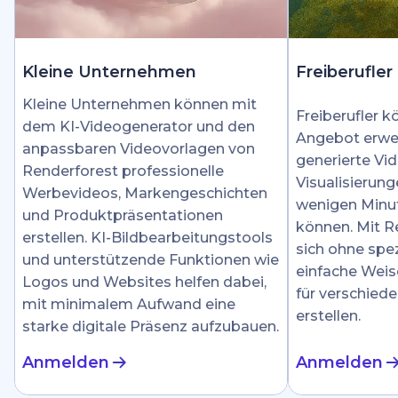
Kleine Unternehmen
Freiberufler
Kleine Unternehmen können mit
Freiberufler k
dem KI-Videogenerator und den
Angebot erwei
anpassbaren Videovorlagen von
generierte Vid
Renderforest professionelle
Visualisierung
Werbevideos, Markengeschichten
wenigen Minut
und Produktpräsentationen
können. Mit R
erstellen. KI-Bildbearbeitungstools
sich ohne spez
und unterstützende Funktionen wie
einfache Weis
Logos und Websites helfen dabei,
für verschied
mit minimalem Aufwand eine
erstellen.
starke digitale Präsenz aufzubauen.
Anmelden
Anmelden