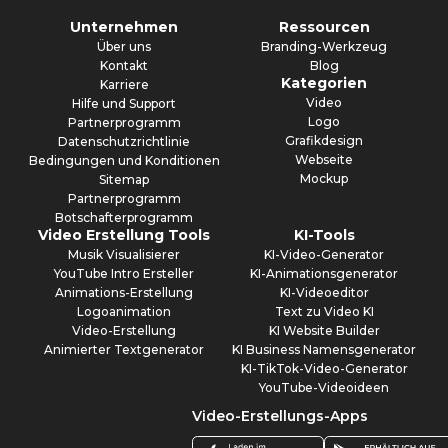
Unternehmen
Ressourcen
Über uns
Branding-Werkzeug
Kontakt
Blog
Kategorien
Karriere
Video
Hilfe und Support
Logo
Partnerprogramm
Grafikdesign
Datenschutzrichtlinie
Webseite
Bedingungen und Konditionen
Mockup
Sitemap
Partnerprogramm
Botschafterprogramm
Video Erstellung Tools
KI-Tools
Musik Visualisierer
KI-Video-Generator
YouTube Intro Ersteller
KI-Animationsgenerator
Animations-Erstellung
KI-Videoeditor
Logoanimation
Text zu Video KI
Video-Erstellung
KI Website Builder
Animierter Textgenerator
KI Business Namensgenerator
KI-TikTok-Video-Generator
YouTube-Videoideen
Video-Erstellungs-Apps