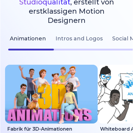
Studioqualität
, erstellt von
erstklassigen Motion
Designern
Animationen
Intros and Logos
Social 
Fabrik für 3D-Animationen
Whiteboard A