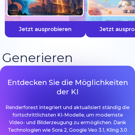
schneller
Jetzt ausprobieren
Jetzt auspro
Generieren
Entdecken Sie die Möglichkeiten
der KI
Renderforest integriert und aktualisiert ständig die
fortschrittlichsten KI-Modelle, um modernste
Video- und Bilderzeugung zu ermöglichen. Dank
Technologien wie Sora 2, Google Veo 3.1, Kling 3.0