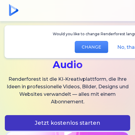
Would you like to change Renderforest langu
Erstellen Sie
KI-
No, tha
CHANGE
Videos,
Bilder und
Audio
Renderforest ist die KI-Kreativplattform, die Ihre
Ideen in professionelle Videos, Bilder, Designs und
Websites verwandelt — alles mit einem
Abonnement.
Jetzt kostenlos starten