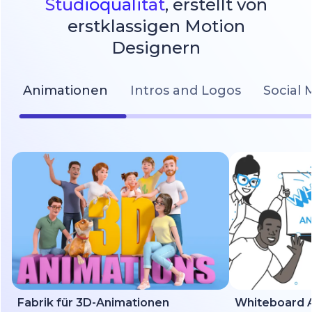
Studioqualität
, erstellt von
erstklassigen Motion
Designern
Animationen
Intros and Logos
Social 
Fabrik für 3D-Animationen
Whiteboard A