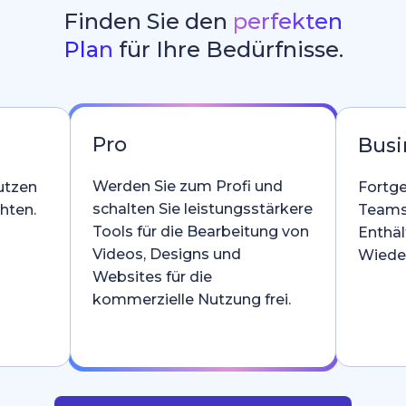
Finden Sie den
perfekten
Plan
für Ihre Bedürfnisse.
Pro
Busi
Werden Sie zum Profi und
utzen
Fortge
schalten Sie leistungsstärkere
hten.
Teams
Tools für die Bearbeitung von
Enthäl
Videos, Designs und
Wieder
Websites für die
kommerzielle Nutzung frei.