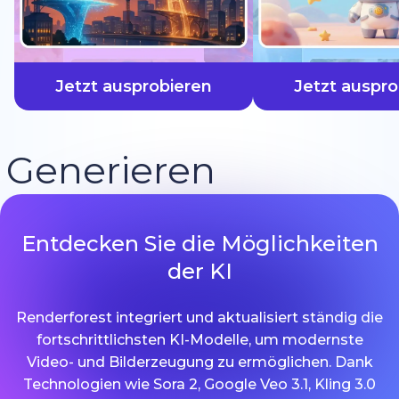
schneller
Jetzt ausprobieren
Jetzt auspro
Generieren
Entdecken Sie die Möglichkeiten
der KI
Renderforest integriert und aktualisiert ständig die
fortschrittlichsten KI-Modelle, um modernste
Video- und Bilderzeugung zu ermöglichen. Dank
Technologien wie Sora 2, Google Veo 3.1, Kling 3.0