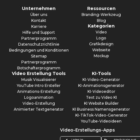
Unternehmen
Ressourcen
Über uns
Branding-Werkzeug
Kontakt
Blog
Kategorien
Karriere
Video
Hilfe und Support
Logo
Partnerprogramm
Grafikdesign
Datenschutzrichtlinie
Webseite
Bedingungen und Konditionen
Mockup
Sitemap
Partnerprogramm
Botschafterprogramm
Video Erstellung Tools
KI-Tools
Musik Visualisierer
KI-Video-Generator
YouTube Intro Ersteller
KI-Animationsgenerator
Animations-Erstellung
KI-Videoeditor
Logoanimation
Text zu Video KI
Video-Erstellung
KI Website Builder
Animierter Textgenerator
KI Business Namensgenerator
KI-TikTok-Video-Generator
YouTube-Videoideen
Video-Erstellungs-Apps