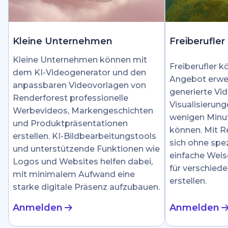
Kleine Unternehmen
Freiberufler
Kleine Unternehmen können mit
Freiberufler k
dem KI-Videogenerator und den
Angebot erwei
anpassbaren Videovorlagen von
generierte Vid
Renderforest professionelle
Visualisierung
Werbevideos, Markengeschichten
wenigen Minut
und Produktpräsentationen
können. Mit R
erstellen. KI-Bildbearbeitungstools
sich ohne spez
und unterstützende Funktionen wie
einfache Weis
Logos und Websites helfen dabei,
für verschied
mit minimalem Aufwand eine
erstellen.
starke digitale Präsenz aufzubauen.
Anmelden
Anmelden