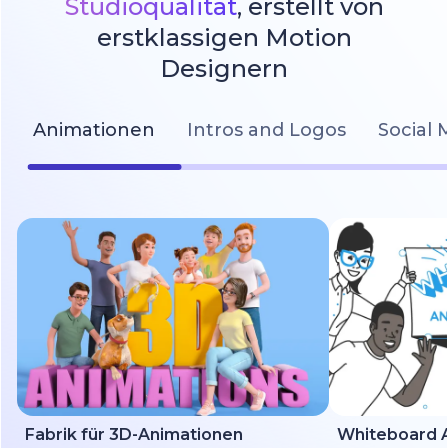
Studioqualität
, erstellt von
erstklassigen Motion
Designern
Animationen
Intros and Logos
Social 
Fabrik für 3D-Animationen
Whiteboard A