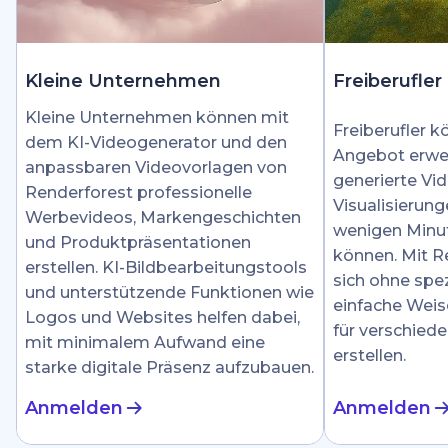
Kleine Unternehmen
Freiberufler
Kleine Unternehmen können mit
Freiberufler k
dem KI-Videogenerator und den
Angebot erwei
anpassbaren Videovorlagen von
generierte Vid
Renderforest professionelle
Visualisierung
Werbevideos, Markengeschichten
wenigen Minut
und Produktpräsentationen
können. Mit R
erstellen. KI-Bildbearbeitungstools
sich ohne spez
und unterstützende Funktionen wie
einfache Weis
Logos und Websites helfen dabei,
für verschied
mit minimalem Aufwand eine
erstellen.
starke digitale Präsenz aufzubauen.
Anmelden
Anmelden