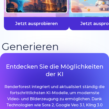
schneller
Jetzt ausprobieren
Jetzt auspro
Generieren
Entdecken Sie die Möglichkeiten
der KI
Renderforest integriert und aktualisiert ständig die
fortschrittlichsten KI-Modelle, um modernste
Video- und Bilderzeugung zu ermöglichen. Dank
Technologien wie Sora 2, Google Veo 3.1, Kling 3.0