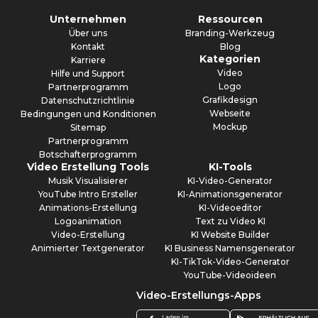
Unternehmen
Ressourcen
Über uns
Branding-Werkzeug
Kontakt
Blog
Kategorien
Karriere
Video
Hilfe und Support
Logo
Partnerprogramm
Grafikdesign
Datenschutzrichtlinie
Webseite
Bedingungen und Konditionen
Mockup
Sitemap
Partnerprogramm
Botschafterprogramm
Video Erstellung Tools
KI-Tools
Musik Visualisierer
KI-Video-Generator
YouTube Intro Ersteller
KI-Animationsgenerator
Animations-Erstellung
KI-Videoeditor
Logoanimation
Text zu Video KI
Video-Erstellung
KI Website Builder
Animierter Textgenerator
KI Business Namensgenerator
KI-TikTok-Video-Generator
YouTube-Videoideen
Video-Erstellungs-Apps