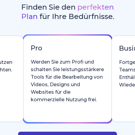
Finden Sie den
perfekten
Plan
für Ihre Bedürfnisse.
Pro
Busi
Werden Sie zum Profi und
utzen
Fortge
schalten Sie leistungsstärkere
hten.
Teams
Tools für die Bearbeitung von
Enthäl
Videos, Designs und
Wieder
Websites für die
kommerzielle Nutzung frei.