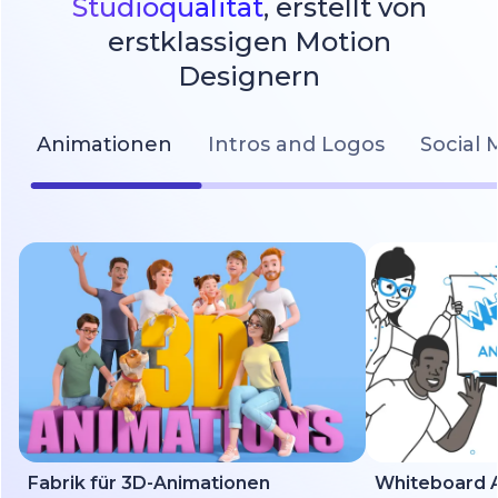
Studioqualität
, erstellt von
erstklassigen Motion
Designern
Animationen
Intros and Logos
Social 
Fabrik für 3D-Animationen
Whiteboard A