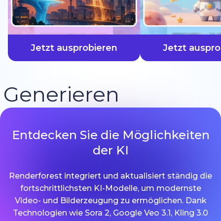
schneller
Jetzt ausprobieren
Jetzt auspro
Generieren
Entdecken Sie die Möglichkeiten
der KI
Renderforest integriert und aktualisiert ständig die
fortschrittlichsten KI-Modelle, um modernste
Video- und Bilderzeugung zu ermöglichen. Dank
Technologien wie Sora 2, Google Veo 3.1, Kling 3.0