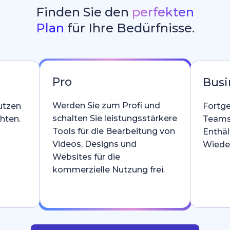
Finden Sie den
perfekten
Plan
für Ihre Bedürfnisse.
Pro
Busi
Werden Sie zum Profi und
utzen
Fortge
schalten Sie leistungsstärkere
hten.
Teams
Tools für die Bearbeitung von
Enthäl
Videos, Designs und
Wieder
Websites für die
kommerzielle Nutzung frei.