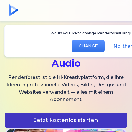
Would you like to change Renderforest langu
Erstellen Sie
KI-
No, tha
CHANGE
Videos,
Bilder und
Audio
Renderforest ist die KI-Kreativplattform, die Ihre
Ideen in professionelle Videos, Bilder, Designs und
Websites verwandelt — alles mit einem
Abonnement.
Jetzt kostenlos starten