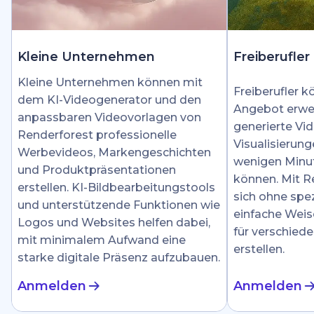
Kleine Unternehmen
Freiberufler
Kleine Unternehmen können mit
Freiberufler k
dem KI-Videogenerator und den
Angebot erwei
anpassbaren Videovorlagen von
generierte Vid
Renderforest professionelle
Visualisierung
Werbevideos, Markengeschichten
wenigen Minut
und Produktpräsentationen
können. Mit R
erstellen. KI-Bildbearbeitungstools
sich ohne spez
und unterstützende Funktionen wie
einfache Weis
Logos und Websites helfen dabei,
für verschied
mit minimalem Aufwand eine
erstellen.
starke digitale Präsenz aufzubauen.
Anmelden
Anmelden