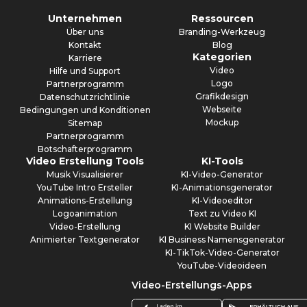
Unternehmen
Ressourcen
Über uns
Branding-Werkzeug
Kontakt
Blog
Kategorien
Karriere
Video
Hilfe und Support
Logo
Partnerprogramm
Grafikdesign
Datenschutzrichtlinie
Webseite
Bedingungen und Konditionen
Mockup
Sitemap
Partnerprogramm
Botschafterprogramm
Video Erstellung Tools
KI-Tools
Musik Visualisierer
KI-Video-Generator
YouTube Intro Ersteller
KI-Animationsgenerator
Animations-Erstellung
KI-Videoeditor
Logoanimation
Text zu Video KI
Video-Erstellung
KI Website Builder
Animierter Textgenerator
KI Business Namensgenerator
KI-TikTok-Video-Generator
YouTube-Videoideen
Video-Erstellungs-Apps