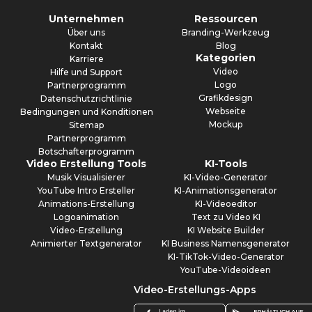
Unternehmen
Ressourcen
Über uns
Branding-Werkzeug
Kontakt
Blog
Kategorien
Karriere
Video
Hilfe und Support
Logo
Partnerprogramm
Grafikdesign
Datenschutzrichtlinie
Webseite
Bedingungen und Konditionen
Mockup
Sitemap
Partnerprogramm
Botschafterprogramm
Video Erstellung Tools
KI-Tools
Musik Visualisierer
KI-Video-Generator
YouTube Intro Ersteller
KI-Animationsgenerator
Animations-Erstellung
KI-Videoeditor
Logoanimation
Text zu Video KI
Video-Erstellung
KI Website Builder
Animierter Textgenerator
KI Business Namensgenerator
KI-TikTok-Video-Generator
YouTube-Videoideen
Video-Erstellungs-Apps