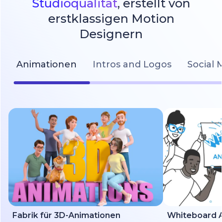
Studioqualität
, erstellt von
erstklassigen Motion
Designern
Animationen
Intros and Logos
Social 
Fabrik für 3D-Animationen
Whiteboard A