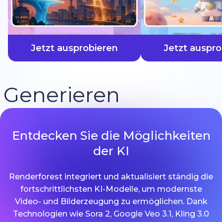
schneller
Jetzt ausprobieren
Jetzt auspro
Generieren
Entdecken Sie die Möglichkeiten
der KI
Renderforest integriert und aktualisiert ständig die
fortschrittlichsten KI-Modelle, um modernste
Video- und Bilderzeugung zu ermöglichen. Dank
Technologien wie Sora 2, Google Veo 3.1, Kling 3.0