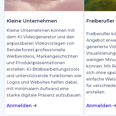
Kleine Unternehmen
Freiberufler
Kleine Unternehmen können mit
Freiberufler k
dem KI-Videogenerator und den
Angebot erwei
anpassbaren Videovorlagen von
generierte Vid
Renderforest professionelle
Visualisierung
Werbevideos, Markengeschichten
wenigen Minut
und Produktpräsentationen
können. Mit R
erstellen. KI-Bildbearbeitungstools
sich ohne spez
und unterstützende Funktionen wie
einfache Weis
Logos und Websites helfen dabei,
für verschied
mit minimalem Aufwand eine
erstellen.
starke digitale Präsenz aufzubauen.
Anmelden
Anmelden