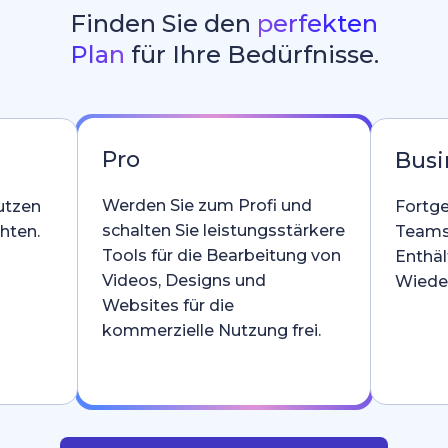
Finden Sie den
perfekten
Plan
für Ihre Bedürfnisse.
Pro
Busi
Werden Sie zum Profi und
utzen
Fortge
schalten Sie leistungsstärkere
hten.
Teams
Tools für die Bearbeitung von
Enthäl
Videos, Designs und
Wieder
Websites für die
kommerzielle Nutzung frei.