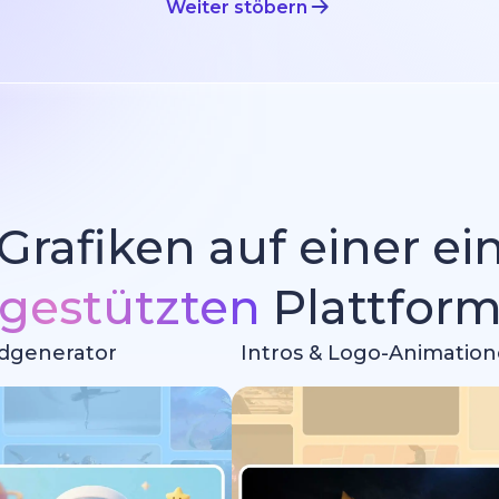
Weiter stöbern
 Grafiken auf einer e
gestützten
Plattfor
ldgenerator
Intros & Logo-Animatio