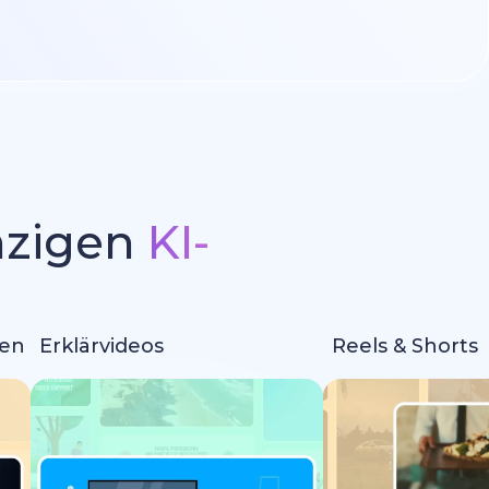
inzigen
KI-
m
nen
Erklärvideos
Reels & Shorts