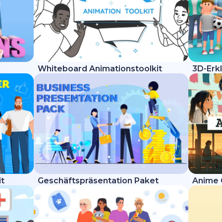
Whiteboard Animationstoolkit
3D-Erkl
it
Geschäftspräsentation Paket
Anime 