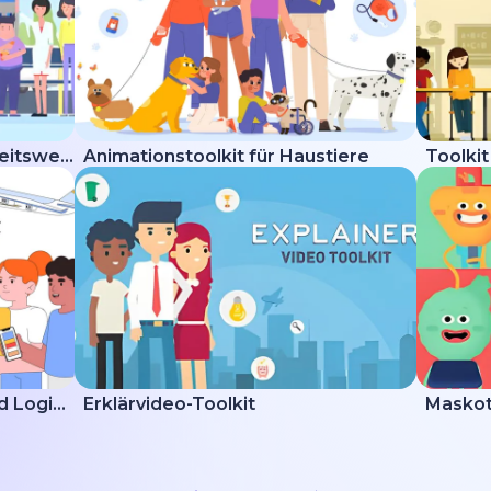
Erklärvideo-Toolkit Gesundheitswesen
Animationstoolkit für Haustiere
Toolkit
Erklärvideo zur Lieferung und Logistik
Erklärvideo-Toolkit
Maskot