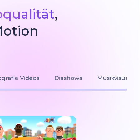
oqualität
,
Motion
grafie Videos
Diashows
Musikvisualis