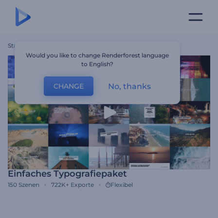
Startseite
Vorlagen
Einfaches Typografiepaket
Would you like to change Renderforest language
to English?
No, thanks
CHANGE
Einfaches Typografiepaket
150
Szenen
722K+
Exporte
Flexibel