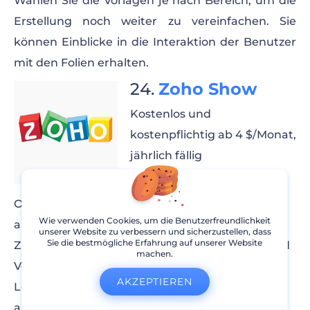
Wählen Sie die Vorlagen je nach Bereich, um die
Erstellung noch weiter zu vereinfachen. Sie
können Einblicke in die Interaktion der Benutzer
mit den Folien erhalten.
Zoho Show
Kostenlos und
kostenpflichtig ab 4 $/Monat,
jährlich fällig
Zoho Show ist ein spezielles
Online-Präsentationstool, einfach und leicht
Wie verwenden Cookies, um die Benutzerfreundlichkeit
anpassbar. Vom Erstellen und
unserer Website zu verbessern und sicherzustellen, dass
Sie die bestmögliche Erfahrung auf unserer Website
Zusammenarbeiten bis hin zum Übertragen und
machen.
Veröffentlichen finden Sie mit Sicherheit
AKZEPTIEREN
Lösungen für alle Ihre Bedürfnisse. Wählen Sie
aus einer Vielzahl von integrierten Themen, die