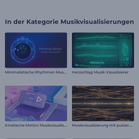
In der Kategorie
Musikvisualisierungen
M
inimalistische Rhythmen Musik-Visualisierer
Herzschlag Musik-Visualisierer
K
inetische Motion Musikvisualisierer
M
usikvisualisierung mit pulsierendem Gitternetz