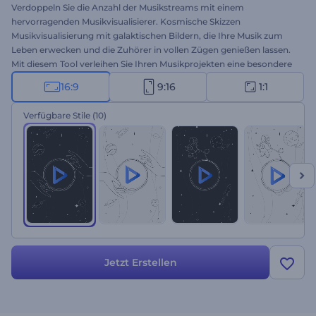
Verdoppeln Sie die Anzahl der Musikstreams mit einem
hervorragenden Musikvisualisierer. Kosmische Skizzen
Musikvisualisierung mit galaktischen Bildern, die Ihre Musik zum
Leben erwecken und die Zuhörer in vollen Zügen genießen lassen.
Mit diesem Tool verleihen Sie Ihren Musikprojekten eine besondere
Note und sorgen dafür, dass jeder von Ihren Beats fasziniert ist.
16:9
9:16
1:1
Perfekt geeignet für Single-Drops, neue Album-Veröffentlichungen,
melodische Song-Promotion und vieles mehr. Probieren Sie es jetzt
Verfügbare Stile
(10)
aus!
Jetzt Erstellen