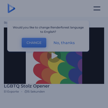
Startseite
Vorlagen
LGBTQ Stolz Opener
Would you like to change Renderforest language
to English?
No, thanks
CHANGE
LGBTQ Stolz Opener
51
Exporte
15 Sekunden