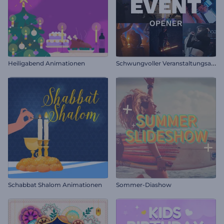
S
chwungvoller Veranstaltungsauftakt
Heiligabend Animationen
Schabbat Shalom Animationen
Sommer-Diashow