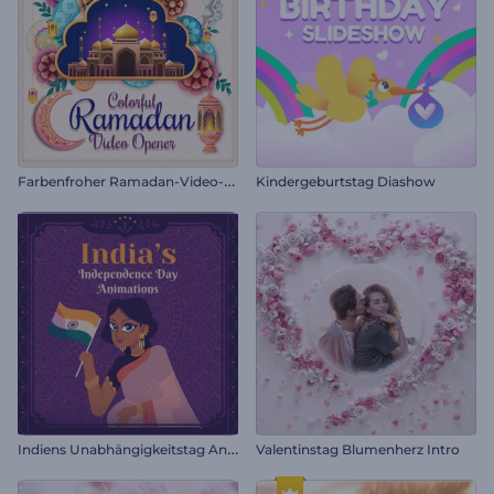
F
arbenfroher Ramadan-Video-Opener
Kindergeburtstag Diashow
I
ndiens Unabhängigkeitstag Animationen
Valentinstag Blumenherz Intro