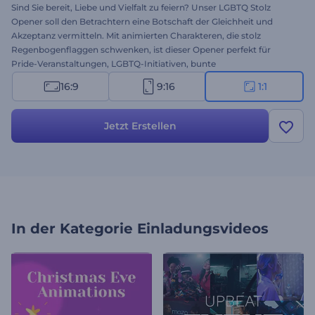
Sind Sie bereit, Liebe und Vielfalt zu feiern? Unser LGBTQ Stolz
Opener soll den Betrachtern eine Botschaft der Gleichheit und
Akzeptanz vermitteln. Mit animierten Charakteren, die stolz
Regenbogenflaggen schwenken, ist dieser Opener perfekt für
Pride-Veranstaltungen, LGBTQ-Initiativen, bunte
Präsentationseröffnungen, personalisierte Nachrichten und vieles
16:9
9:16
1:1
mehr. Geben Sie Ihre Texte ein, laden Sie Ihr Logo hoch und wählen
Sie Hintergrundmusik aus unserer umfangreichen Musikbibliothek.
Erstellen Sie jetzt und verbreiten Sie Positivität und Inklusivität!
Jetzt Erstellen
In der Kategorie
Einladungsvideos