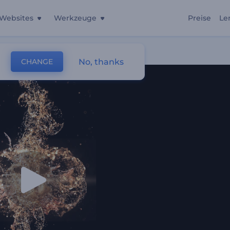
Websites
Werkzeuge
Preise
Le
No, thanks
CHANGE