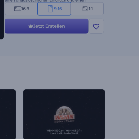
einen unauslöschlichen Eindruck und einen
bleibenden Eindruck hinterlassen wollen. Laden Sie
16:9
9:16
1:1
Ihr Logo hoch, geben Sie Ihren Slogan ein, fügen Sie
eine Hintergrundmusik hinzu, oder laden Sie Ihre
Sprachaufnahme hoch, um in wenigen Minuten
Jetzt Erstellen
eine einzigartige Animation zu erstellen. Jetzt
ausprobieren!