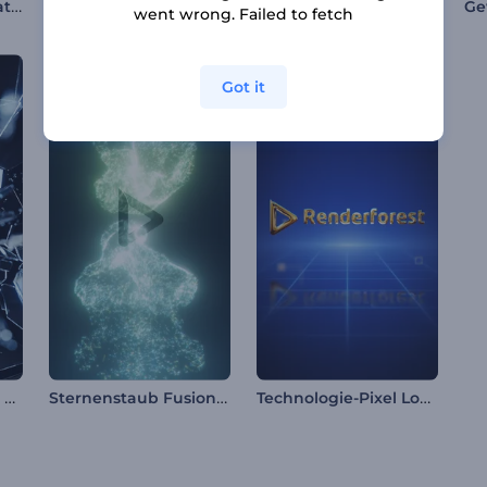
Digitale Logo-Animation
Feuerwirbel-Logo-Reveal
Cyberglitch Opener
went wrong. Failed to fetch
Got it
Zerbrechendes Glas Logoanimation
Sternenstaub Fusion Logo
Technologie-Pixel Logoanimation