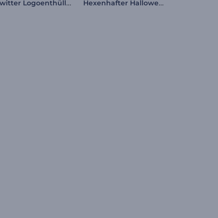
Gewitter Logoenthüllung
Hexenhafter Halloween-Opener