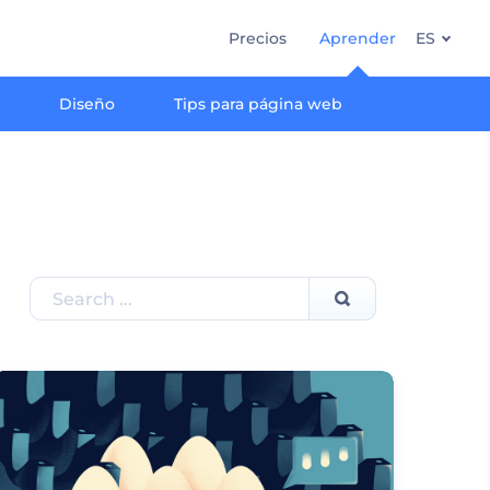
Precios
Aprender
ES
g
Diseño
Tips para página web