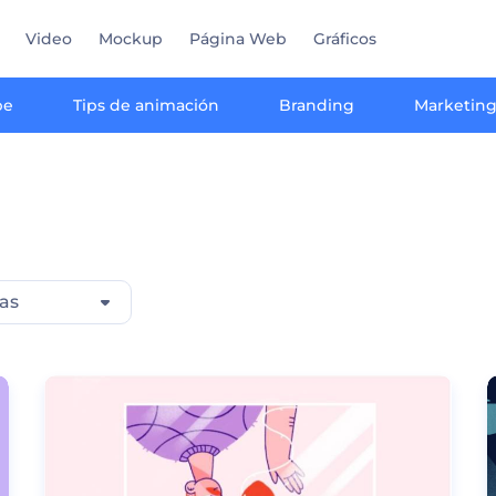
Video
Mockup
Página Web
Gráficos
be
Tips de animación
Branding
Marketin
as