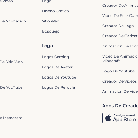
e Vídeo
Logo
Creador De Anima
Diseño Gráfico
Video De Feliz Cu
 De Animación
Sitio Web
Creador De Logo
Bosquejo
Creador De Caricat
g
Logo
Animación De Log
Video De Animació
Logos Gaming
Minecraft
De Sitio Web
Logos De Avatar
Logo De Youtube
Logos De Youtube
Creador De Videos
 De YouTube
Logos De Película
Animación De Vid
Apps De Creado
De Instagram