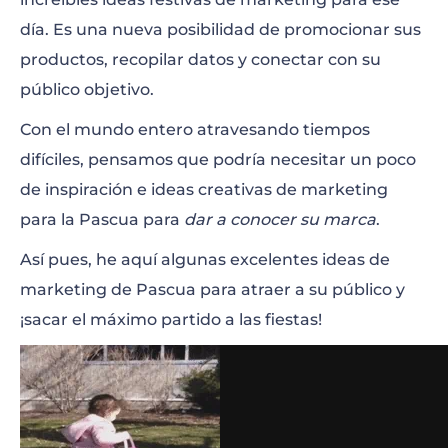
Brille con los contenidos generados por los
día. Es una nueva posibilidad de promocionar sus
usuarios
productos, recopilar datos y conectar con su
público objetivo.
Encuentre el juego perfecto
Con el mundo entero atravesando tiempos
Comparta las recetas con imágenes
difíciles, pensamos que podría necesitar un poco
atractivas
de inspiración e ideas creativas de marketing
Inserte ventanas emergentes llamativas
para la Pascua para
dar a conocer su marca
.
Cree y comparta simpáticos videos de
Así pues, he aquí algunas excelentes ideas de
felicitación
marketing de Pascua para atraer a su público y
¡sacar el máximo partido a las fiestas!
Dé un buen uso al marketing por email
Resumen
Logo – Huevo de Pascua Floral