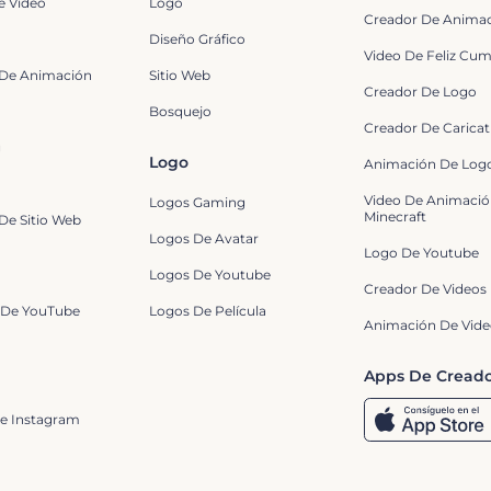
e Vídeo
Logo
Creador De Anima
Diseño Gráfico
Video De Feliz Cu
 De Animación
Sitio Web
Creador De Logo
Bosquejo
Creador De Caricat
g
Logo
Animación De Log
Video De Animació
Logos Gaming
Minecraft
De Sitio Web
Logos De Avatar
Logo De Youtube
Logos De Youtube
Creador De Videos
 De YouTube
Logos De Película
Animación De Vid
Apps De Creado
De Instagram