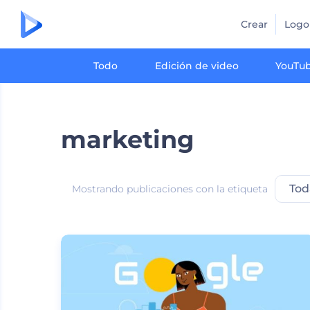
Crear
Logo
Todo
Edición de video
YouTu
marketing
Tod
Mostrando publicaciones con la etiqueta