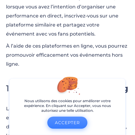
lorsque vous avez l’intention d’organiser une
performance en direct, inscrivez-vous sur une
plateforme similaire et partagez votre
événement avec vos fans potentiels.
À l’aide de ces plateformes en ligne, vous pourrez
promouvoir efficacement vos événements hors
ligne.
Essayez le Crowdfunding
pour les Musiciens
Nous utilisons des cookies pour améliorer votre
expérience. En cliquant sur Accepter, vous nous
Le financement participatif semble être un
autorisez une telle utilisation.
excellent moyen pour les musiciens de collecter
ACCEPTER
des fonds pour leur prochain album ou projet. Et,