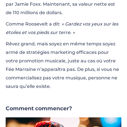
par Jamie Foxx. Maintenant, sa valeur nette est
Partagez vos Vidéos sur YouTube et
de 110 millions de dollars.
d’autres Sites de Partage de Vidéos
Comme Roosevelt a dit:
« Gardez vos yeux sur les
étoiles et vos pieds sur terre. »
Créez votre Marchandise de Bande
Rêvez grand, mais soyez en même temps soyez
Contactez les Blogueurs de la Musique
armé de stratégies marketing efficaces pour
Trouver des Musiciens avec qui Vous
votre promotion musicale, juste au cas où votre
Pourrez Collaborer
Fée Marraine n’apparaîtra pas. De plus, si vous ne
commercialisez pas votre musique, personne ne
Enregistrez des tutoriels de musique
saura qu’elle existe.
Listez vos Spectacles et Tournées sur
Différentes Plateformes
Comment commencer?
Essayez le Crowdfunding pour les Musiciens