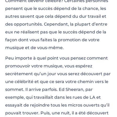
Comment devenir célèbre? Certaines personnes
Plateformes Numériques
pensent que le succès dépend de la chance, les
autres savent que cela dépend du dur travail et
Utilisez les Médias Sociaux pour Votre
des opportunités. Cependant, la plupart d’entre
Promotion Musicale
eux ne réalisent pas que le succès dépend de la
Contactez avec des Influenceurs de la
façon dont vous faites la promotion de votre
Musique
musique et de vous-même.
Envoyez un Bulletin Électronique à Votre
Peu importe à quel point vous pensez comment
Liste de Contacts
promouvoir votre musique, vous espérez
secrètement qu’un jour vous serez découvert par
Promouvoir votre Musique Par la Publicité
une célébrité et que ce sera votre chemin vers le
Payée
sommet. Il arrive parfois. Ed Sheeran, par
Inscrivez-vous sur les Plateformes de
exemple, qui travaillait dans les rues de LA et
Musique en Direct
essayait de rejoindre tous les micros ouverts qu’il
pouvait trouver. Puis, une nuit, il a été découvert
Enregistrez des Podcasts de Musique