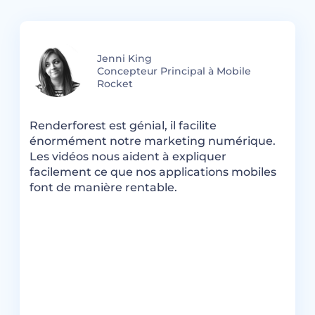
Jenni King
Concepteur Principal à Mobile
Rocket
R
Renderforest est génial, il facilite
p
énormément notre marketing numérique.
a
Les vidéos nous aident à expliquer
c
facilement ce que nos applications mobiles
i
font de manière rentable.
R
e
d
s
J
s
r
e