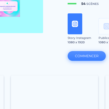
54
SCÈNES
Story Instagram
Public
1080 x 1920
1080 x
COMMENCER