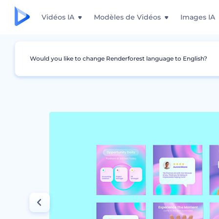
Vidéos IA
Modèles de Vidéos
Images IA
Would you like to change Renderforest language to English?
Graphismes
Story Instagram
Pack SMM - P