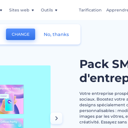
Sites web
Outils
Tarification
Apprendr
No, thanks
CHANGE
rofil d'entreprise
Pack SM
d'entrep
Votre entreprise prospè
sociaux. Boostez votre 
designs spécialement c
personnalisables : modif
images par les vôtres, 
créativité. Essayez sans 