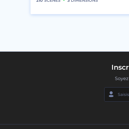
210
SCÈNES
3
DIMENSIONS
Insc
Soyez 