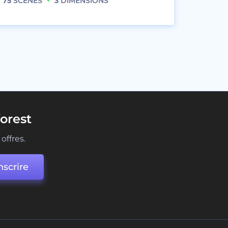
75
SCÈNES
3
DIMENSIONS
orest
offres.
nscrire