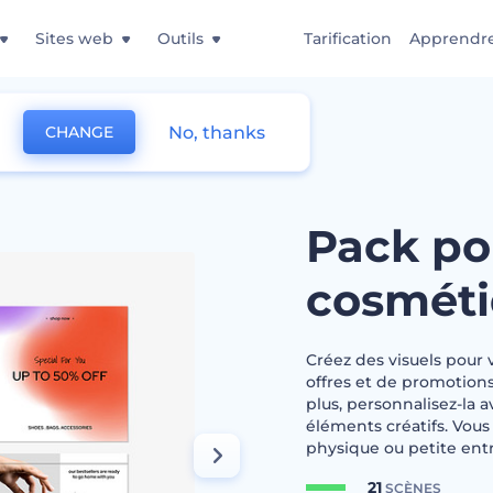
Sites web
Outils
Tarification
Apprendr
No, thanks
CHANGE
agasins de cosmétiques
Pack po
cosmét
Créez des visuels pour 
offres et de promotions
plus, personnalisez-la a
éléments créatifs. Vous
physique ou petite entr
21
SCÈNES