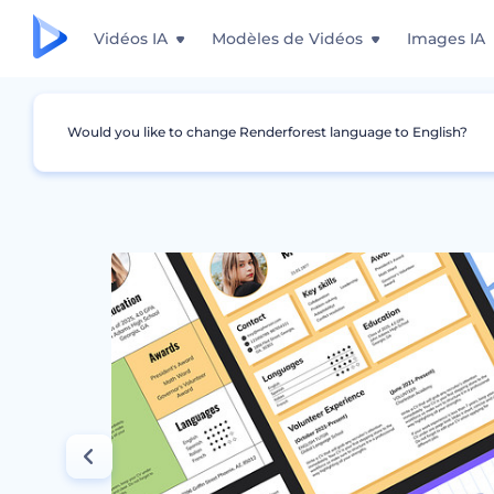
Vidéos IA
Modèles de Vidéos
Images IA
Would you like to change Renderforest language to English?
Graphismes
Curriculum Vitae
Modèles de 