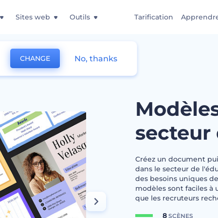
Sites web
Outils
Tarification
Apprendr
No, thanks
CHANGE
CV pour le secteur de l'éducation
Modèles
secteur 
Créez un document puis
dans le secteur de l'é
des besoins uniques des
modèles sont faciles à 
que les recruteurs rech
8
SCÈNES