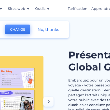
Sites web
Outils
Tarification
Apprendr
No, thanks
CHANGE
oyage Global Getaways
Présent
Global 
Embarquez pour un voya
voyage - votre passepor
quelle destination ! Per
partagez l'attrait uniqu
votre public avec des t
durables et concluez p
la qualité de votre réci