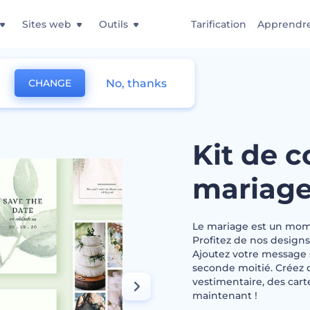
Sites web
Outils
Tarification
Apprendr
No, thanks
CHANGE
ptions pour un mariage élégant
Kit de 
mariage
Le mariage est un mome
Profitez de nos designs 
Ajoutez votre message s
seconde moitié. Créez d
vestimentaire, des cart
maintenant !