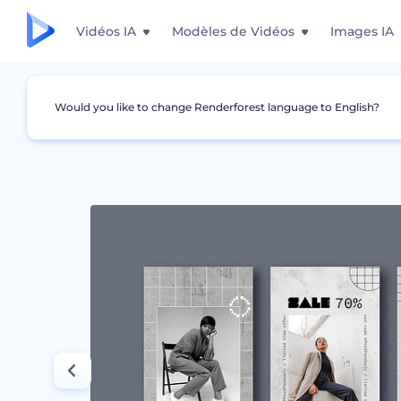
Vidéos IA
Modèles de Vidéos
Images IA
Would you like to change Renderforest language to English?
Graphismes
Story Instagram
Modèles de 