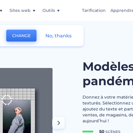
Sites web
Outils
Tarification
Apprendr
No, thanks
CHANGE
vente post-pandémie
Modèles
pandém
Donnez à votre matérie
texturés. Sélectionnez 
ajoutez du texte et part
ventes, de magasins, d
aujourd՛hui !
50
SCÈNES