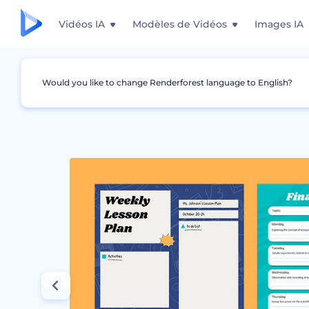
Vidéos IA
Modèles de Vidéos
Images IA
Would you like to change Renderforest language to English?
Graphismes
Plan de cours
Modèles de pl