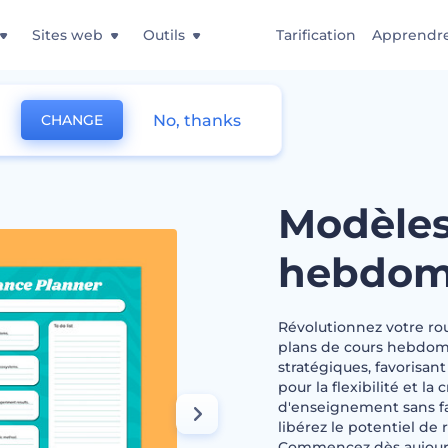
Sites web
Outils
Tarification
Apprendr
No, thanks
CHANGE
ans de cours hebdomadaires
Modèles
hebdom
Révolutionnez votre r
plans de cours hebdoma
stratégiques, favorisan
pour la flexibilité et l
d'enseignement sans fai
libérez le potentiel de
Commencez dès aujourd