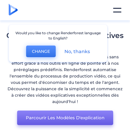
Would you like to change Renderforest language
Créateur de vidéos explicatives
to English?
animées
No, thanks
CHANGE
Créez des animations explicatives captivantes sans
effort grâce à nos outils en ligne de pointe et à nos
préréglages prédéfinis. Renderforest automatise
l'ensemble du processus de production vidéo, ce qui
vous permet d'économiser du temps et de l'argent.
Découvrez la puissance de la simplicité et commencez
à créer des vidéos explicatives exceptionnelles dès
aujourd'hui !
Parcourir Les Modèles D'explication