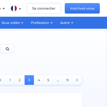
e
Se connecter
Inscrivez-vous
Jeux vidéo
Prefession
Autre
1
2
3
4
5
...
9