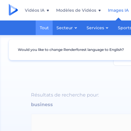
Vidéos IA
Modèles de Vidéos
Images IA
Tout
Secteur
Services
Sport
Would you like to change Renderforest language to English?
business
Résultats de recherche pour:
business